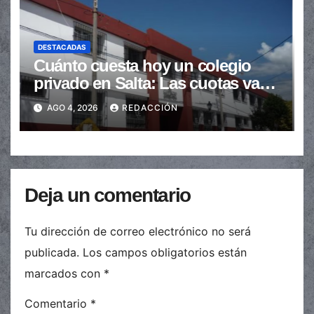
DESTACADAS
Cuánto cuesta hoy un colegio
privado en Salta: Las cuotas van
de $110.000 a más de $600.000
AGO 4, 2026
REDACCIÓN
Deja un comentario
Tu dirección de correo electrónico no será
publicada.
Los campos obligatorios están
marcados con
*
Comentario
*