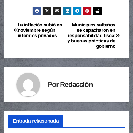
La inflación subió en
Municipios salteños
Navegación
noviembre según
se capacitaron en
informes privados
responsabilidad fiscal
de
y buenas prácticas de
gobierno
entradas
Por
Redacción
Entrada relacionada