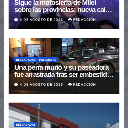
Sigue la motosierra de Milei
sobre las provincias: nueva caída
de las transferencias no
4 DE AGOSTO DE 2026
REDACCIÓN
automáticas
DESTACADAS
POLICIALES
Una perra murió y su paseadora
fue arrastrada tras ser embestidas
en la senda peatonal
4 DE AGOSTO DE 2026
REDACCIÓN
DESTACADAS