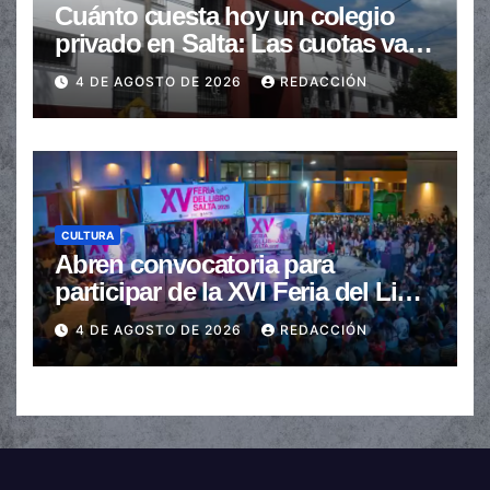
Cuánto cuesta hoy un colegio
privado en Salta: Las cuotas van
de $110.000 a más de $600.000
4 DE AGOSTO DE 2026
REDACCIÓN
CULTURA
Abren convocatoria para
participar de la XVI Feria del Libro
de Salta
4 DE AGOSTO DE 2026
REDACCIÓN