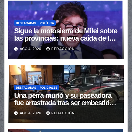
DESTACADAS
POLÍTICA
Sigue la motosierra de Milei sobre
las provincias: nueva caída de las
transferencias no automáticas
AGO 4, 2026
REDACCIÓN
DESTACADAS
POLICIALES
Una perra murió y su paseadora
fue arrastrada tras ser embestidas
en la senda peatonal
AGO 4, 2026
REDACCIÓN