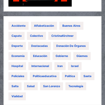
Accidente
Alfabetización
Buenos Aires
Caputo
Colectivo
CristinaKirchner
Deporte
Destacadas
Donación De Órganos
Economía
Educación
Gobierno
Güemes
Hospital
Internacional
Iran
Israel
Policiales
Politicaeducativa
Política
Saeta
Salta
Salud
San Lorenzo
Tecnología
Vialidad