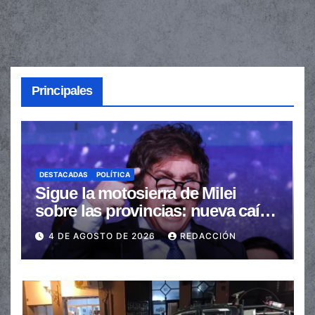
Principales
DESTACADAS
POLÍTICA
Sigue la motosierra de Milei
sobre las provincias: nueva caída
de las transferencias no
4 DE AGOSTO DE 2026
REDACCIÓN
automáticas