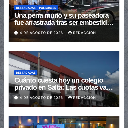
DESTACADAS
POLICIALES
Una perra murió y su paseadora
fue arrastrada tras ser embestidas
en la senda peatonal
4 DE AGOSTO DE 2026
REDACCIÓN
DESTACADAS
Cuánto cuesta hoy un colegio
privado en Salta: Las cuotas van
de $110.000 a más de $600.000
4 DE AGOSTO DE 2026
REDACCIÓN