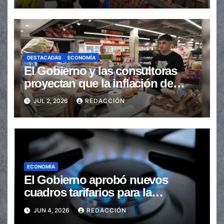
DESTACADAS
ECONOMÍA
El Gobierno y las consultoras
proyectan que la inflación de
junio se ubicó debajo del 2%
JUL 2, 2026
REDACCIÓN
ECONOMÍA
El Gobierno aprobó nuevos
cuadros tarifarios para la
distribución de gas en todo el
JUN 4, 2026
REDACCIÓN
país