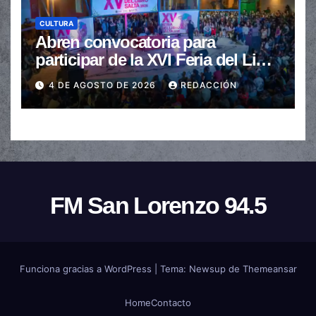
CULTURA
Abren convocatoria para
participar de la XVI Feria del Libro
de Salta
4 DE AGOSTO DE 2026
REDACCIÓN
FM San Lorenzo 94.5
Funciona gracias a WordPress
|
Tema:
Newsup
de
Themeansar
Home
Contacto