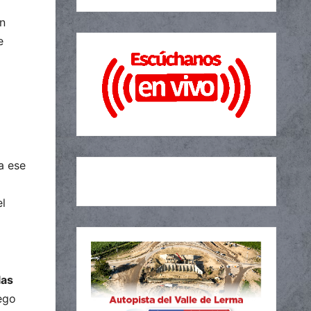
ón
e
a ese
el
las
uego