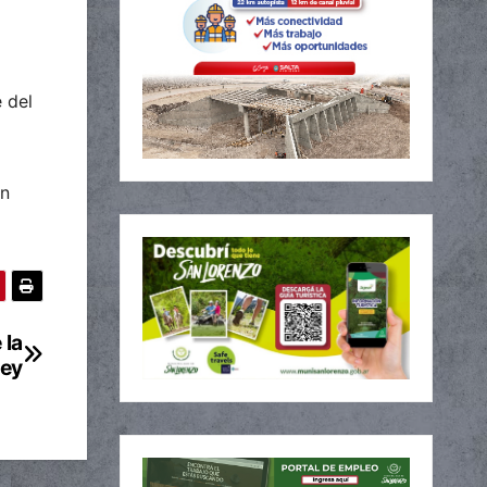
 del
n
 la
ley