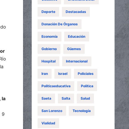
Deporte
Destacadas
Donación De Órganos
ado
Economía
Educación
Gobierno
Güemes
por
Río
Hospital
Internacional
la
Iran
Israel
Policiales
Politicaeducativa
Política
 la
Saeta
Salta
Salud
San Lorenzo
Tecnología
 9
Vialidad