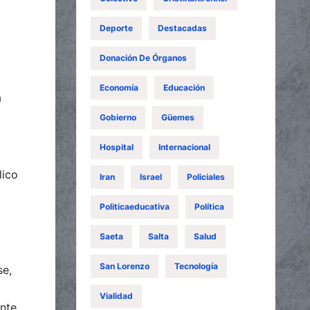
Deporte
Destacadas
Donación De Órganos
Economía
Educación
a
Gobierno
Güemes
Hospital
Internacional
lico
Iran
Israel
Policiales
Politicaeducativa
Política
Saeta
Salta
Salud
San Lorenzo
Tecnología
se,
Vialidad
nte