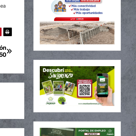
sea
ión
050