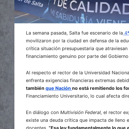
La semana pasada, Salta fue escenario de la
4ª
movilizaron por la ciudad en defensa de la edu
crítica situación presupuestaria que atraviesan
financiamiento genuino por parte del Gobierno 
Al respecto el rector de la Universidad Naciona
enfrenta exigencias financieras extremas debid
también
que Nación
no está remitiendo los f
Financiamiento Universitario, lo cual afecta di
En diálogo con
Multivisión Federal,
el rector ex
existe una deuda crítica que impacta de lleno
docentes.
“Esa ley fundamentalmente lo que e