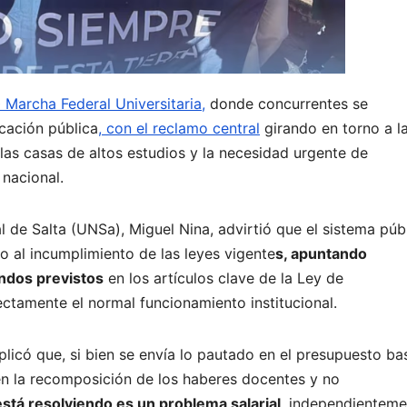
 Marcha Federal Universitaria,
donde concurrentes se
cación pública
, con el reclamo central
girando en torno a l
 las casas de altos estudios y la necesidad urgente de
nacional.
l de Salta (UNSa), Miguel Nina, advirtió que el sistema púb
o al incumplimiento de las leyes vigente
s, apuntando
ondos previstos
en los artículos clave de la Ley de
rectamente el normal funcionamiento institucional.
plicó que, si bien se envía lo pautado en el presupuesto ba
 en la recomposición de los haberes docentes y no
stá resolviendo es un problema salarial,
independienteme