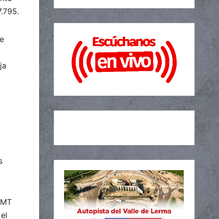
7.795.
de
ja
s
 AMT
e
el