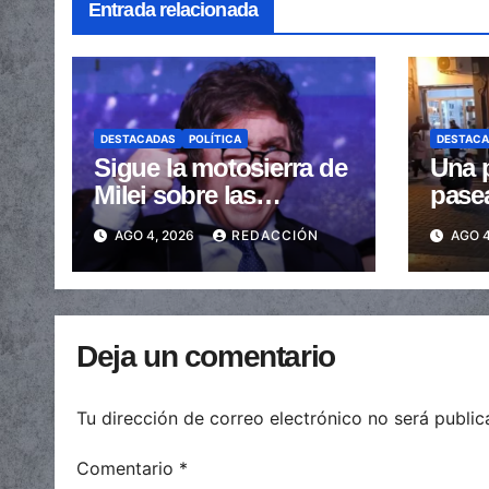
Entrada relacionada
DESTACADAS
POLÍTICA
DESTAC
Sigue la motosierra de
Una p
Milei sobre las
pase
provincias: nueva
arras
AGO 4, 2026
REDACCIÓN
AGO 4
caída de las
embe
transferencias no
send
automáticas
Deja un comentario
Tu dirección de correo electrónico no será public
Comentario
*