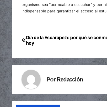
organismo sea “permeable a escuchar” y permit
indispensable para garantizar el acceso al estu
Día de la Escarapela: por qué se con
Navegación
hoy
de
entradas
Por
Redacción