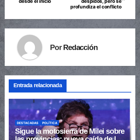
desde el inicio
despidos, pero se
de
profundiza el conflicto
entradas
Por
Redacción
Entrada relacionada
DESTACADAS
POLÍTICA
Sigue la motosierra de Milei sobre
las provincias: nueva caída de las