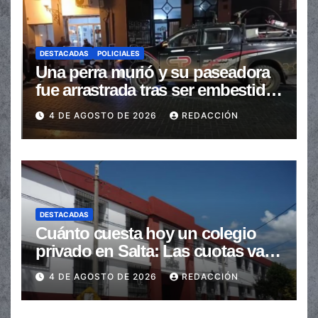
DESTACADAS
POLICIALES
Una perra murió y su paseadora
fue arrastrada tras ser embestidas
en la senda peatonal
4 DE AGOSTO DE 2026
REDACCIÓN
DESTACADAS
Cuánto cuesta hoy un colegio
privado en Salta: Las cuotas van
de $110.000 a más de $600.000
4 DE AGOSTO DE 2026
REDACCIÓN