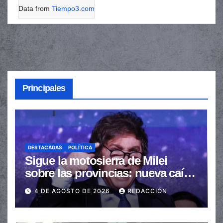
Data from
Tiempo3.com
Principales
DESTACADAS
POLÍTICA
Sigue la motosierra de Milei
sobre las provincias: nueva caída
de las transferencias no
4 DE AGOSTO DE 2026
REDACCIÓN
automáticas