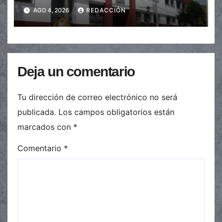
de $110.000 a más de $600.000
AGO 4, 2026
REDACCIÓN
Deja un comentario
Tu dirección de correo electrónico no será
publicada.
Los campos obligatorios están
marcados con
*
Comentario
*