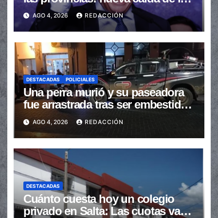
transferencias no automáticas
AGO 4, 2026
REDACCIÓN
DESTACADAS
POLICIALES
Una perra murió y su paseadora
fue arrastrada tras ser embestidas
en la senda peatonal
AGO 4, 2026
REDACCIÓN
DESTACADAS
Cuánto cuesta hoy un colegio
privado en Salta: Las cuotas van