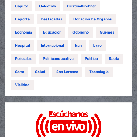
Caputo
Colectivo
CristinaKirchner
Deporte
Destacadas
Donación De Órganos
Economía
Educación
Gobierno
Güemes
Hospital
Internacional
Iran
Israel
Policiales
Politicaeducativa
Política
Saeta
Salta
Salud
San Lorenzo
Tecnología
Vialidad