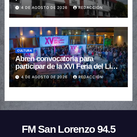
de $110.000 a más de $600.000
4 DE AGOSTO DE 2026
REDACCIÓN
CULTURA
Abren convocatoria para
participar de la XVI Feria del Libro
de Salta
4 DE AGOSTO DE 2026
REDACCIÓN
FM San Lorenzo 94.5