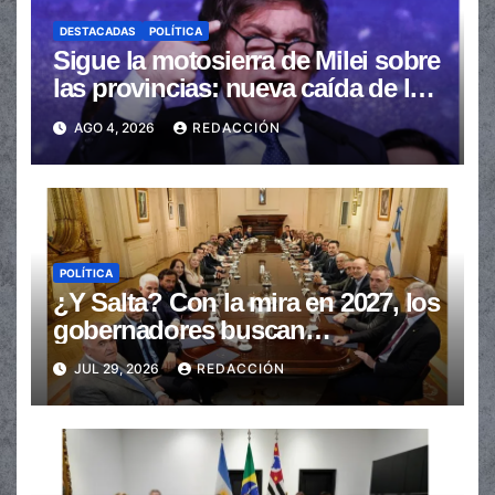
DESTACADAS
POLÍTICA
Sigue la motosierra de Milei sobre
las provincias: nueva caída de las
transferencias no automáticas
AGO 4, 2026
REDACCIÓN
POLÍTICA
¿Y Salta? Con la mira en 2027, los
gobernadores buscan
provincializar la elección
JUL 29, 2026
REDACCIÓN