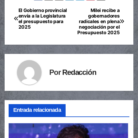
El Gobierno provincial
Milei recibe a
Navegación
envía a la Legislatura
gobernadores
el presupuesto para
radicales en plena
de
2025
negociación por el
Presupuesto 2025
entradas
Por
Redacción
Entrada relacionada