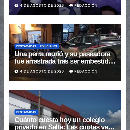
de las transferencias no
4 DE AGOSTO DE 2026
REDACCIÓN
automáticas
DESTACADAS
POLICIALES
Una perra murió y su paseadora
fue arrastrada tras ser embestidas
en la senda peatonal
4 DE AGOSTO DE 2026
REDACCIÓN
DESTACADAS
Cuánto cuesta hoy un colegio
privado en Salta: Las cuotas van