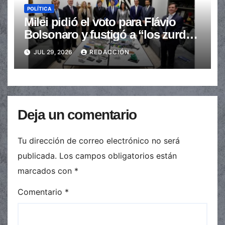
POLÍTICA
Milei pidió el voto para Flávio
Bolsonaro y fustigó a “los zurdos
de mierda”
JUL 29, 2026
REDACCIÓN
Deja un comentario
Tu dirección de correo electrónico no será
publicada.
Los campos obligatorios están
marcados con
*
Comentario
*