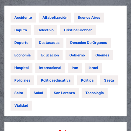
Accidente
Alfabetización
Buenos Aires
Caputo
Colectivo
CristinaKirchner
Deporte
Destacadas
Donación De Órganos
Economía
Educación
Gobierno
Güemes
Hospital
Internacional
Iran
Israel
Policiales
Politicaeducativa
Política
Saeta
Salta
Salud
San Lorenzo
Tecnología
Vialidad