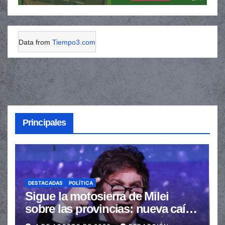
Data from
Tiempo3.com
Principales
DESTACADAS
POLÍTICA
Sigue la motosierra de Milei
sobre las provincias: nueva caída
de las transferencias no