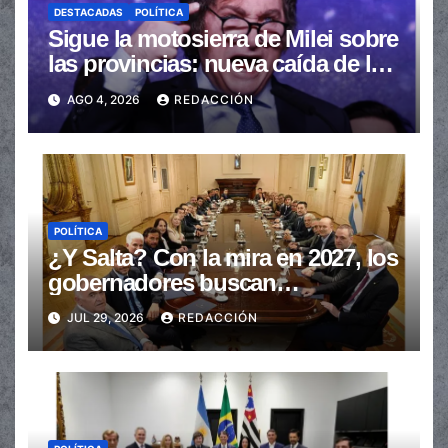
DESTACADAS
POLÍTICA
Sigue la motosierra de Milei sobre
las provincias: nueva caída de las
transferencias no automáticas
AGO 4, 2026
REDACCIÓN
POLÍTICA
¿Y Salta? Con la mira en 2027, los
gobernadores buscan
provincializar la elección
JUL 29, 2026
REDACCIÓN