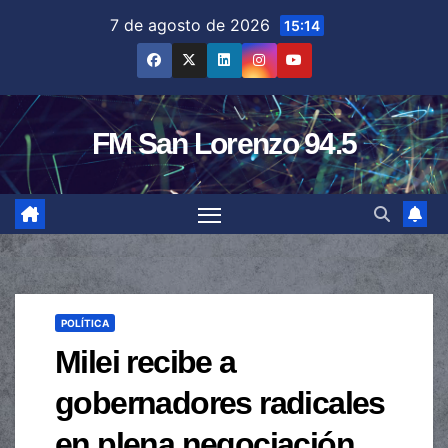
Saltar
7 de agosto de 2026
15:14
al
contenido
FM San Lorenzo 94.5
POLÍTICA
Milei recibe a
gobernadores radicales
en plena negociación