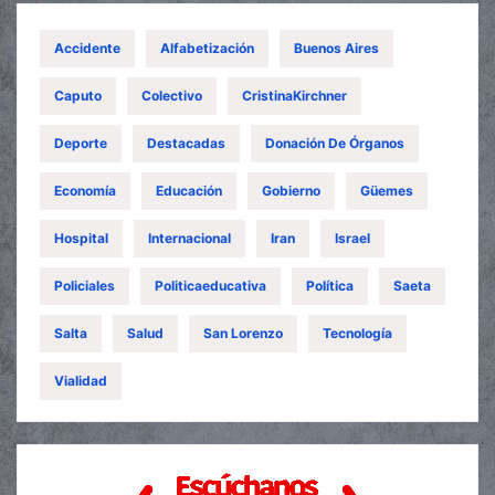
Accidente
Alfabetización
Buenos Aires
Caputo
Colectivo
CristinaKirchner
Deporte
Destacadas
Donación De Órganos
Economía
Educación
Gobierno
Güemes
Hospital
Internacional
Iran
Israel
Policiales
Politicaeducativa
Política
Saeta
Salta
Salud
San Lorenzo
Tecnología
Vialidad