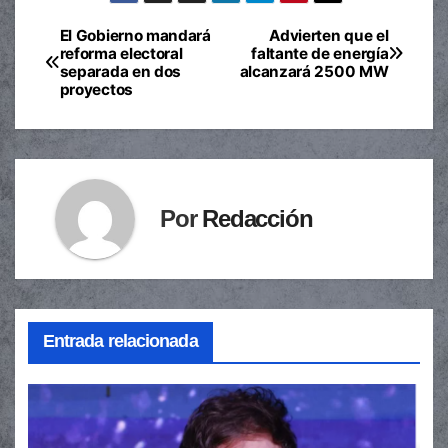
El Gobierno mandará
Advierten que el
Navegación
reforma electoral
faltante de energía
separada en dos
alcanzará 2500 MW
de
proyectos
entradas
Por
Redacción
Entrada relacionada