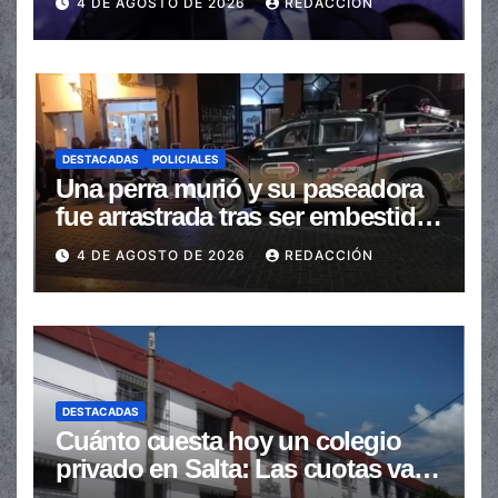
4 DE AGOSTO DE 2026
REDACCIÓN
automáticas
DESTACADAS
POLICIALES
Una perra murió y su paseadora
fue arrastrada tras ser embestidas
en la senda peatonal
4 DE AGOSTO DE 2026
REDACCIÓN
DESTACADAS
Cuánto cuesta hoy un colegio
privado en Salta: Las cuotas van
de $110.000 a más de $600.000