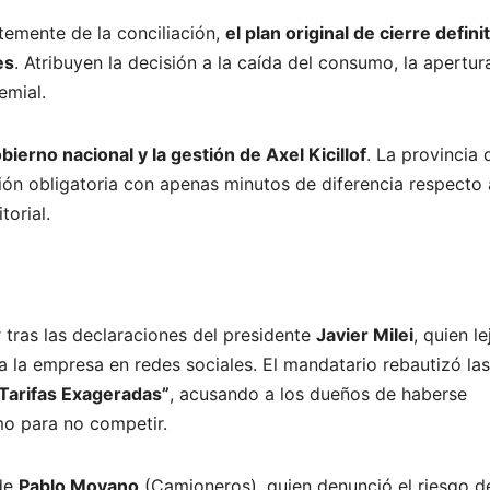
emente de la conciliación,
el plan original de cierre defini
es
. Atribuyen la decisión a la caída del consumo, la apertur
emial.
bierno nacional y la gestión de Axel Kicillof
. La provincia 
ión obligatoria con apenas minutos de diferencia respecto 
torial.
 tras las declaraciones del presidente
Javier Milei
, quien le
ra la empresa en redes sociales. El mandatario rebautizó las
 Tarifas Exageradas”
, acusando a los dueños de haberse
mo para no competir.
 de
Pablo Moyano
(Camioneros), quien denunció el riesgo d