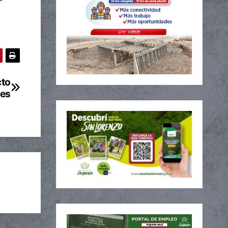
cto
nes