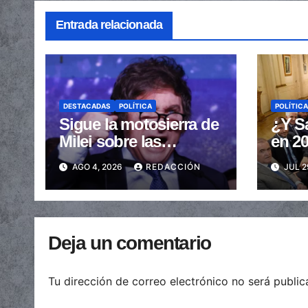
Entrada relacionada
DESTACADAS
POLÍTICA
POLÍTICA
Sigue la motosierra de
¿Y Sa
Milei sobre las
en 20
provincias: nueva
gobe
AGO 4, 2026
REDACCIÓN
JUL 2
caída de las
provi
transferencias no
elecc
automáticas
Deja un comentario
Tu dirección de correo electrónico no será public