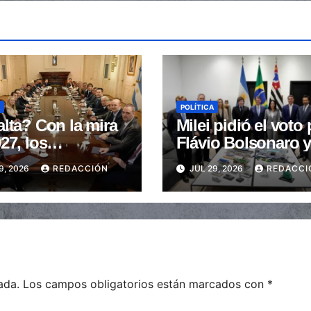
POLÍTICA
lta? Con la mira
Milei pidió el voto 
27, los
Flávio Bolsonaro 
rnadores buscan
fustigó a “los zur
9, 2026
REDACCIÓN
JUL 29, 2026
REDACCI
ncializar la
de mierda”
ión
ada.
Los campos obligatorios están marcados con
*