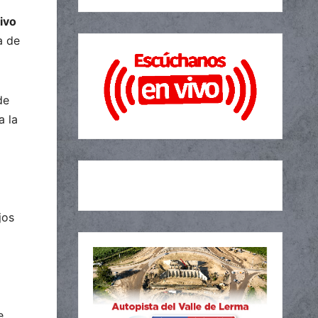
tivo
a de
de
a la
jos
e