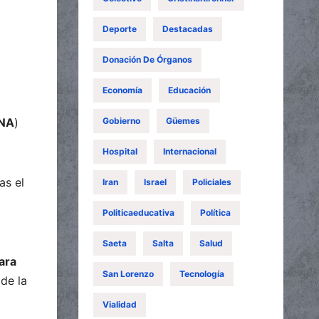
Deporte
Destacadas
Donación De Órganos
Economía
Educación
Gobierno
Güemes
NA
)
Hospital
Internacional
as el
Iran
Israel
Policiales
Politicaeducativa
Política
Saeta
Salta
Salud
ara
San Lorenzo
Tecnología
de la
Vialidad