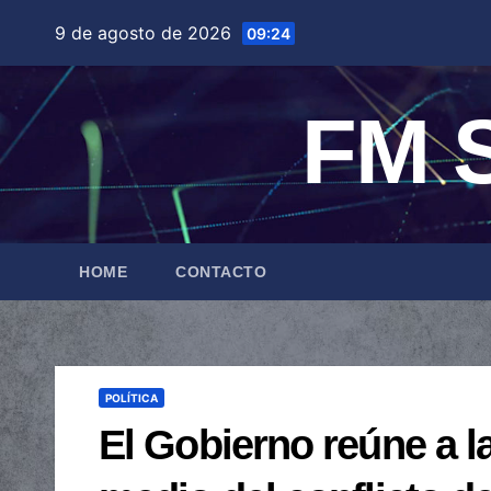
Saltar
9 de agosto de 2026
09:24
al
contenido
FM S
HOME
CONTACTO
POLÍTICA
El Gobierno reúne a l