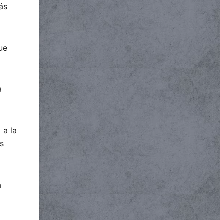
ás
ue
a
 a la
ás
a