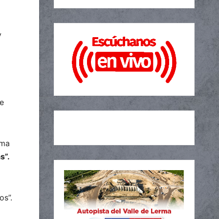
y
de
ema
s”.
os”.