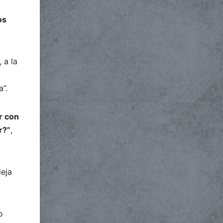
os
 a la
”.
r con
r?”
,
deja
o