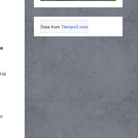
Data from
Tiempo3.com
na
ría
or