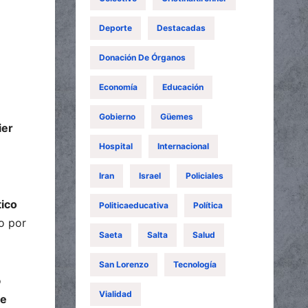
Deporte
Destacadas
Donación De Órganos
Economía
Educación
Gobierno
Güemes
ier
Hospital
Internacional
Iran
Israel
Policiales
tico
Politicaeducativa
Política
o por
Saeta
Salta
Salud
San Lorenzo
Tecnología
o
Vialidad
ue