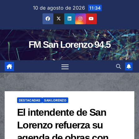
Saltar
10 de agosto de 2026
11:34
al
contenido
FM San Lorenzo 94.5
DESTACADAS
SAN LORENZO
El intendente de San
Lorenzo refuerza su
agenda de obras con