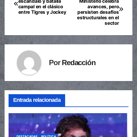
escándalo y batalla
Ministerio celebra
campal en el clásico
avances, pero
de
entre Tigres y Jockey
persisten desafíos
estructurales en el
entradas
sector
Por
Redacción
Entrada relacionada
DESTACADAS
POLÍTICA