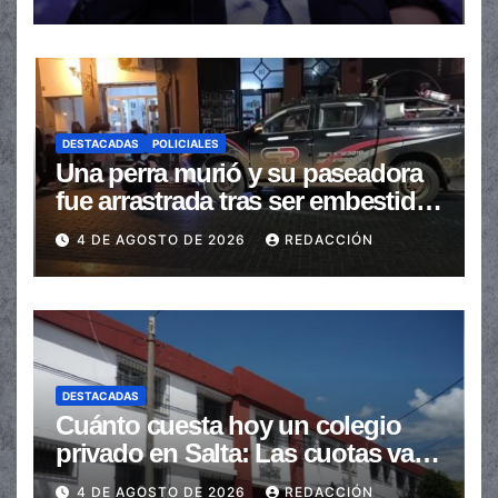
automáticas
DESTACADAS
POLICIALES
Una perra murió y su paseadora
fue arrastrada tras ser embestidas
en la senda peatonal
4 DE AGOSTO DE 2026
REDACCIÓN
DESTACADAS
Cuánto cuesta hoy un colegio
privado en Salta: Las cuotas van
de $110.000 a más de $600.000
4 DE AGOSTO DE 2026
REDACCIÓN