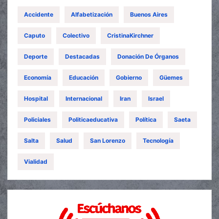
Accidente
Alfabetización
Buenos Aires
Caputo
Colectivo
CristinaKirchner
Deporte
Destacadas
Donación De Órganos
Economía
Educación
Gobierno
Güemes
Hospital
Internacional
Iran
Israel
Policiales
Politicaeducativa
Política
Saeta
Salta
Salud
San Lorenzo
Tecnología
Vialidad