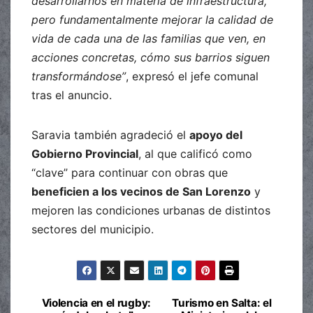
desarrollarnos en materia de infraestructura,
pero fundamentalmente mejorar la calidad de
vida de cada una de las familias que ven, en
acciones concretas, cómo sus barrios siguen
transformándose”
, expresó el jefe comunal
tras el anuncio.
Saravia también agradeció el
apoyo del
Gobierno Provincial
, al que calificó como
“clave” para continuar con obras que
beneficien a los vecinos de San Lorenzo
y
mejoren las condiciones urbanas de distintos
sectores del municipio.
Violencia en el rugby:
Turismo en Salta: el
Navegación