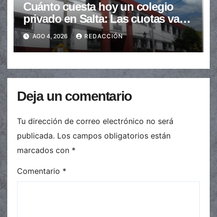
Cuánto cuesta hoy un colegio
privado en Salta: Las cuotas van
de $110.000 a más de $600.000
AGO 4, 2026
REDACCIÓN
Deja un comentario
Tu dirección de correo electrónico no será
publicada.
Los campos obligatorios están
marcados con
*
Comentario
*