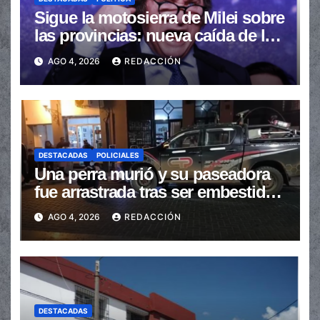
Sigue la motosierra de Milei sobre
las provincias: nueva caída de las
transferencias no automáticas
AGO 4, 2026
REDACCIÓN
DESTACADAS
POLICIALES
Una perra murió y su paseadora
fue arrastrada tras ser embestidas
en la senda peatonal
AGO 4, 2026
REDACCIÓN
DESTACADAS