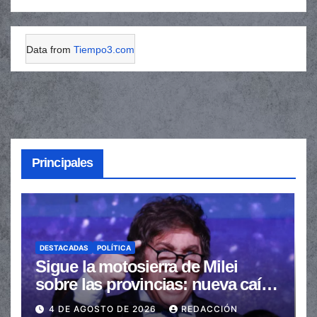
Data from
Tiempo3.com
Principales
DESTACADAS
POLÍTICA
Sigue la motosierra de Milei
sobre las provincias: nueva caída
de las transferencias no
4 DE AGOSTO DE 2026
REDACCIÓN