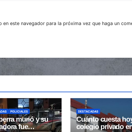
eb en este navegador para la próxima vez que haga un come
ADAS
POLICIALES
DESTACADAS
perra murió y su
Cuánto cuesta ho
adora fue
colegio privado e