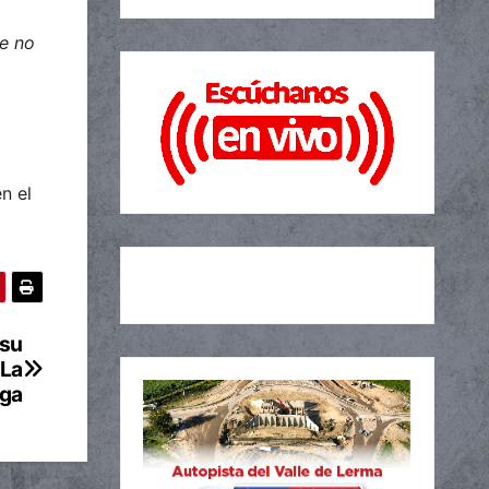
ue no
n el
 su
 La
ga