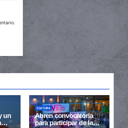
ntario.
CULTURA
y un
Abren convocatoria
n
para participar de la