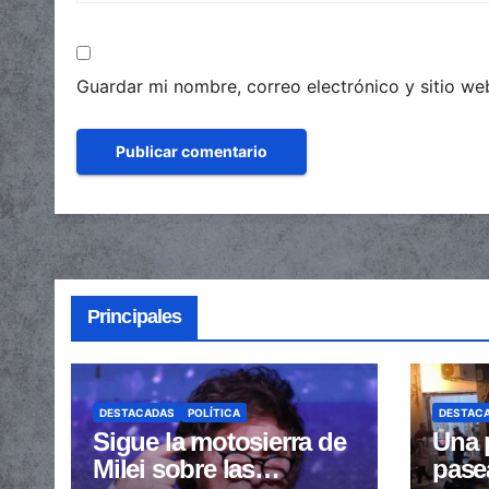
Guardar mi nombre, correo electrónico y sitio w
Principales
DESTACADAS
POLÍTICA
DESTAC
Sigue la motosierra de
Una 
Milei sobre las
pase