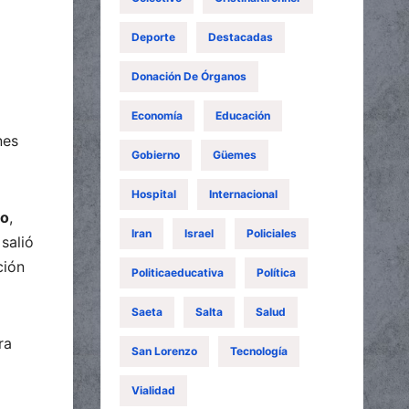
Deporte
Destacadas
Donación De Órganos
Economía
Educación
nes
Gobierno
Güemes
Hospital
Internacional
zo
,
Iran
Israel
Policiales
 salió
ción
Politicaeducativa
Política
Saeta
Salta
Salud
ra
San Lorenzo
Tecnología
Vialidad