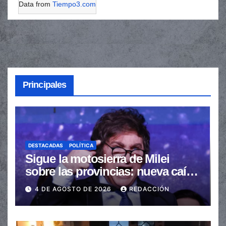
Data from
Tiempo3.com
Principales
DESTACADAS
POLÍTICA
Sigue la motosierra de Milei
sobre las provincias: nueva caída
de las transferencias no
4 DE AGOSTO DE 2026
REDACCIÓN
automáticas