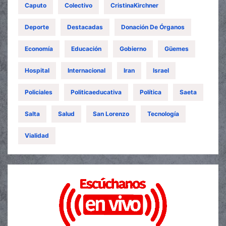
Caputo
Colectivo
CristinaKirchner
Deporte
Destacadas
Donación De Órganos
Economía
Educación
Gobierno
Güemes
Hospital
Internacional
Iran
Israel
Policiales
Politicaeducativa
Política
Saeta
Salta
Salud
San Lorenzo
Tecnología
Vialidad