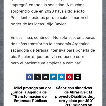
impregnó en toda la sociedad. A muchos
sorprendió que en 2023 haya sido electo
Presidente, esto es porque subestimaron el
poder de las ideas”, dijo Ravier.
En esa línea, continuó: “No solo eso, en apenas
dos años transformó la economía Argentina,
sacándola de terapia intensiva para ponerla de
pie. Es cierto que todavía no puede correr,
pero el paciente ya empieza a caminar”.
Milei prorrogó por dos
Sáenz con directivos
Navegación
años la Agencia de
de Abrasilver: El
Transformación de
proyecto Diablillos de
de
Empresas Públicas
oro y plata por USD
760 millones se