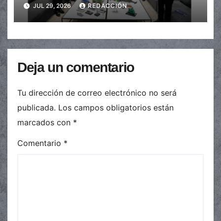
de mierda”
JUL 29, 2026
REDACCIÓN
Deja un comentario
Tu dirección de correo electrónico no será
publicada.
Los campos obligatorios están
marcados con
*
Comentario
*