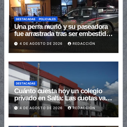
DESTACADAS
POLICIALES
Una perra murió y su paseadora
fue arrastrada tras ser embestidas
en la senda peatonal
4 DE AGOSTO DE 2026
REDACCIÓN
DESTACADAS
Cuánto cuesta hoy un colegio
privado en Salta: Las cuotas van
de $110.000 a más de $600.000
4 DE AGOSTO DE 2026
REDACCIÓN