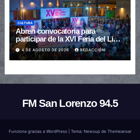
CULTURA
Abren convocatoria para
participar de la XVI Feria del Libro
de Salta
4 DE AGOSTO DE 2026
REDACCIÓN
FM San Lorenzo 94.5
Funciona gracias a WordPress
|
Tema:
Newsup
de
Themeansar