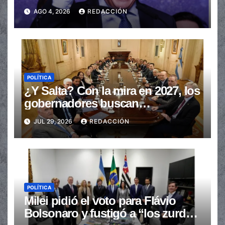
transferencias no automáticas
AGO 4, 2026
REDACCIÓN
POLÍTICA
¿Y Salta? Con la mira en 2027, los
gobernadores buscan
provincializar la elección
JUL 29, 2026
REDACCIÓN
POLÍTICA
Milei pidió el voto para Flávio
Bolsonaro y fustigó a “los zurdos