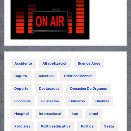
Accidente
Alfabetización
Buenos Aires
Caputo
Colectivo
CristinaKirchner
Deporte
Destacadas
Donación De Órganos
Economía
Educación
Gobierno
Güemes
Hospital
Internacional
Iran
Israel
Policiales
Politicaeducativa
Política
Saeta