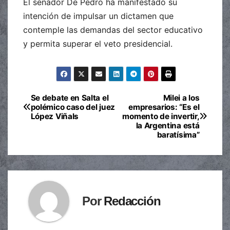
El senador De Pedro ha manifestado su
intención de impulsar un dictamen que
contemple las demandas del sector educativo
y permita superar el veto presidencial.
Se debate en Salta el
Milei a los
Navegación
polémico caso del juez
empresarios: “Es el
López Viñals
momento de invertir,
de
la Argentina está
baratísima”
entradas
Por
Redacción