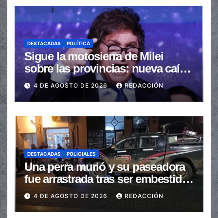
DESTACADAS
POLÍTICA
Sigue la motosierra de Milei
sobre las provincias: nueva caída
de las transferencias no
4 DE AGOSTO DE 2026
REDACCIÓN
automáticas
DESTACADAS
POLICIALES
Una perra murió y su paseadora
fue arrastrada tras ser embestidas
en la senda peatonal
4 DE AGOSTO DE 2026
REDACCIÓN