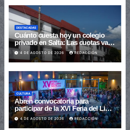
DESTACADAS
Cuánto cuesta hoy un colegio
privado en Salta: Las cuotas van
de $110.000 a más de $600.000
4 DE AGOSTO DE 2026
REDACCIÓN
CULTURA
Abren convocatoria para
participar de la XVI Feria del Libro
de Salta
4 DE AGOSTO DE 2026
REDACCIÓN