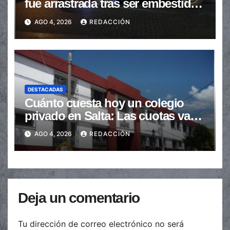
fue arrastrada tras ser embestidas
en la senda peatonal
AGO 4, 2026
REDACCIÓN
DESTACADAS
Cuánto cuesta hoy un colegio
privado en Salta: Las cuotas van
de $110.000 a más de $600.000
AGO 4, 2026
REDACCIÓN
Deja un comentario
Tu dirección de correo electrónico no será