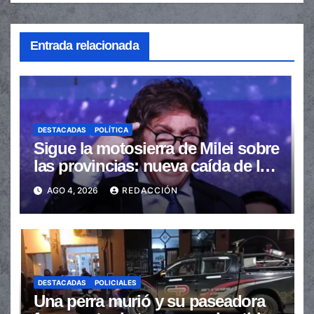
Entrada relacionada
DESTACADAS
POLÍTICA
Sigue la motosierra de Milei sobre
las provincias: nueva caída de las
transferencias no automáticas
AGO 4, 2026
REDACCIÓN
DESTACADAS
POLICIALES
Una perra murió y su paseadora