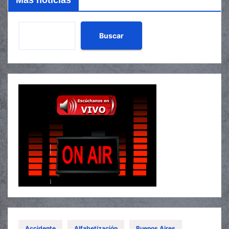
Mas noticias
Buscar
Accidente
Alfabetización
Buenos Aires