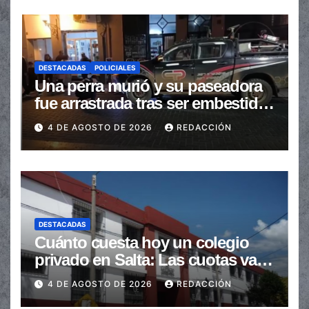
DESTACADAS
POLICIALES
Una perra murió y su paseadora
fue arrastrada tras ser embestidas
en la senda peatonal
4 DE AGOSTO DE 2026
REDACCIÓN
DESTACADAS
Cuánto cuesta hoy un colegio
privado en Salta: Las cuotas van
de $110.000 a más de $600.000
4 DE AGOSTO DE 2026
REDACCIÓN