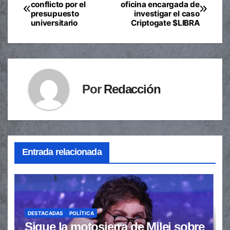
Navegación
conflicto por el
oficina encargada de
presupuesto
investigar el caso
de
universitario
Criptogate $LIBRA
entradas
Por
Redacción
Entrada relacionada
DESTACADAS
POLÍTICA
Sigue la motosierra de Milei sobre