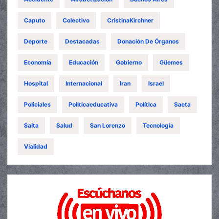
Caputo
Colectivo
CristinaKirchner
Deporte
Destacadas
Donación De Órganos
Economía
Educación
Gobierno
Güemes
Hospital
Internacional
Iran
Israel
Policiales
Politicaeducativa
Política
Saeta
Salta
Salud
San Lorenzo
Tecnología
Vialidad