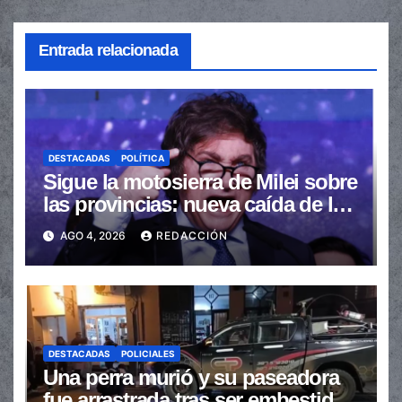
Entrada relacionada
DESTACADAS
POLÍTICA
Sigue la motosierra de Milei sobre
las provincias: nueva caída de las
transferencias no automáticas
AGO 4, 2026
REDACCIÓN
DESTACADAS
POLICIALES
Una perra murió y su paseadora
fue arrastrada tras ser embestidas