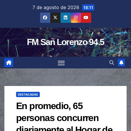
Saltar
7 de agosto de 2026
18:11
al
contenido
FM San Lorenzo 94.5
DESTACADAS
En promedio, 65
personas concurren
diariamente al Hogar de