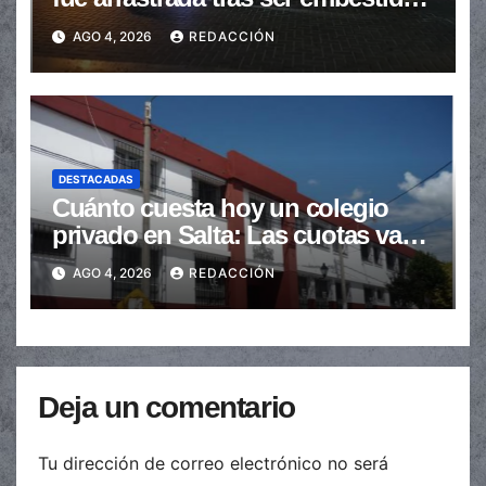
en la senda peatonal
AGO 4, 2026
REDACCIÓN
DESTACADAS
Cuánto cuesta hoy un colegio
privado en Salta: Las cuotas van
de $110.000 a más de $600.000
AGO 4, 2026
REDACCIÓN
Deja un comentario
Tu dirección de correo electrónico no será