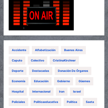
Accidente
Alfabetización
Buenos Aires
Caputo
Colectivo
CristinaKirchner
Deporte
Destacadas
Donación De Órganos
Economía
Educación
Gobierno
Güemes
Hospital
Internacional
Iran
Israel
Policiales
Politicaeducativa
Política
Saeta