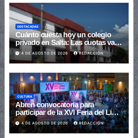
DESTACADAS
Cuánto cuesta hoy un colegio
privado en Salta: Las cuotas van
de $110.000 a más de $600.000
4 DE AGOSTO DE 2026
REDACCIÓN
CULTURA
Abren convocatoria para
participar de la XVI Feria del Libro
de Salta
4 DE AGOSTO DE 2026
REDACCIÓN