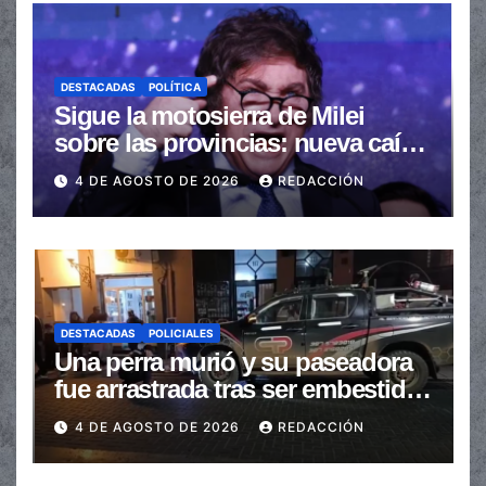
DESTACADAS
POLÍTICA
Sigue la motosierra de Milei
sobre las provincias: nueva caída
de las transferencias no
4 DE AGOSTO DE 2026
REDACCIÓN
automáticas
DESTACADAS
POLICIALES
Una perra murió y su paseadora
fue arrastrada tras ser embestidas
en la senda peatonal
4 DE AGOSTO DE 2026
REDACCIÓN