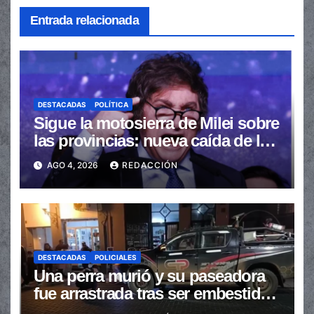
Entrada relacionada
DESTACADAS
POLÍTICA
Sigue la motosierra de Milei sobre
las provincias: nueva caída de las
transferencias no automáticas
AGO 4, 2026
REDACCIÓN
DESTACADAS
POLICIALES
Una perra murió y su paseadora
fue arrastrada tras ser embestidas
en la senda peatonal