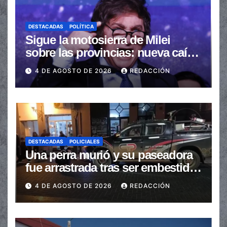
DESTACADAS
POLÍTICA
Sigue la motosierra de Milei
sobre las provincias: nueva caída
de las transferencias no
4 DE AGOSTO DE 2026
REDACCIÓN
automáticas
DESTACADAS
POLICIALES
Una perra murió y su paseadora
fue arrastrada tras ser embestidas
en la senda peatonal
4 DE AGOSTO DE 2026
REDACCIÓN