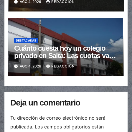
AGO 4, 2026
REDACCIÓN
DESTACADAS
Cuánto cuesta hoy un colegio
privado en Salta: Las cuotas van
de $110.000 a más de $600.000
AGO 4, 2026
REDACCIÓN
Deja un comentario
Tu dirección de correo electrónico no será
publicada.
Los campos obligatorios están