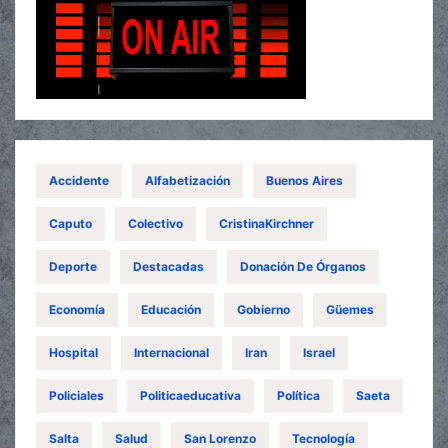
Accidente
Alfabetización
Buenos Aires
Caputo
Colectivo
CristinaKirchner
Deporte
Destacadas
Donación De Órganos
Economía
Educación
Gobierno
Güemes
Hospital
Internacional
Iran
Israel
Policiales
Politicaeducativa
Política
Saeta
Salta
Salud
San Lorenzo
Tecnología