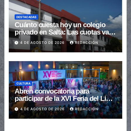
DESTACADAS
Cuánto cuesta hoy un colegio
privado en Salta: Las cuotas van
de $110.000 a más de $600.000
4 DE AGOSTO DE 2026
REDACCIÓN
CULTURA
Abren convocatoria para
participar de la XVI Feria del Libro
de Salta
4 DE AGOSTO DE 2026
REDACCIÓN