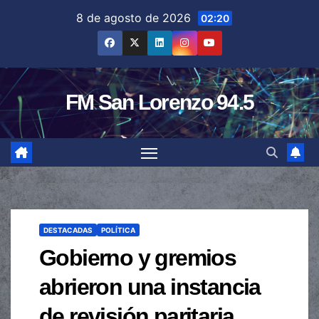
Saltar
8 de agosto de 2026
02:20
al
contenido
FM San Lorenzo 94.5
DESTACADAS
POLÍTICA
Gobierno y gremios
abrieron una instancia
de revisión paritaria