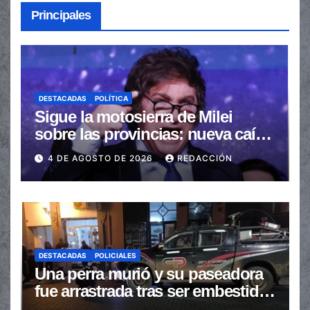
Principales
DESTACADAS
POLÍTICA
Sigue la motosierra de Milei
sobre las provincias: nueva caída
de las transferencias no
4 DE AGOSTO DE 2026
REDACCIÓN
automáticas
DESTACADAS
POLICIALES
Una perra murió y su paseadora
fue arrastrada tras ser embestidas
en la senda peatonal