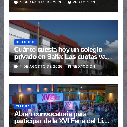
4 DE AGOSTO DE 2026
REDACCIÓN
DESTACADAS
Cuánto cuesta hoy un colegio
privado en Salta: Las cuotas van
de $110.000 a más de $600.000
4 DE AGOSTO DE 2026
REDACCIÓN
CULTURA
Abren convocatoria para
participar de la XVI Feria del Libro