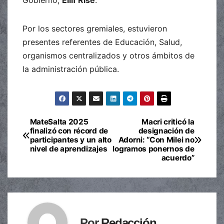
Gobierno,
Eilif Rise
.
Por los sectores gremiales, estuvieron
presentes referentes de Educación, Salud,
organismos centralizados y otros ámbitos de
la administración pública.
MateSalta 2025
Macri criticó la
Navegación
finalizó con récord de
designación de
participantes y un alto
Adorni: “Con Milei no
de
nivel de aprendizajes
logramos ponernos de
acuerdo”
entradas
Por
Redacción