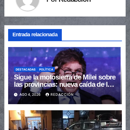
Entrada relacionada
DESTACADAS
POLÍTICA
Sigue la motosierra de Milei sobre
las provincias: nueva caída de las
transferencias no automáticas
AGO 4, 2026
REDACCIÓN