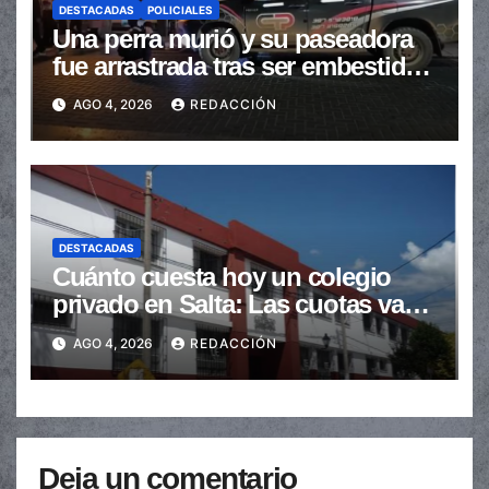
DESTACADAS
POLICIALES
Una perra murió y su paseadora
fue arrastrada tras ser embestidas
en la senda peatonal
AGO 4, 2026
REDACCIÓN
DESTACADAS
Cuánto cuesta hoy un colegio
privado en Salta: Las cuotas van
de $110.000 a más de $600.000
AGO 4, 2026
REDACCIÓN
Deja un comentario