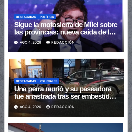
DESTACADAS
POLÍTICA
Sigue la motosierra de Milei sobre
las provincias: nueva caída de las
transferencias no automáticas
AGO 4, 2026
REDACCIÓN
DESTACADAS
POLICIALES
Una perra murió y su paseadora
fue arrastrada tras ser embestidas
en la senda peatonal
AGO 4, 2026
REDACCIÓN