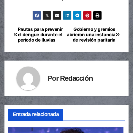
Pautas para prevenir
Gobierno y gremios
Navegación
el dengue durante el
abrieron una instancia
período de lluvias
de revisión paritaria
de
entradas
Por
Redacción
Entrada relacionada