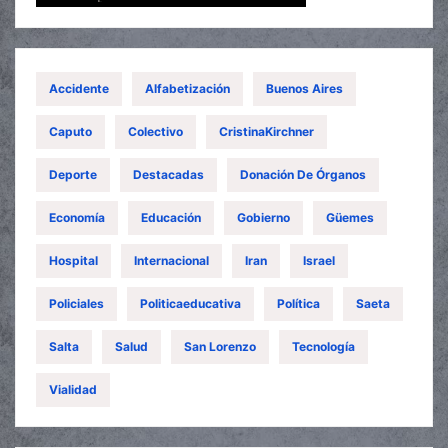
Accidente
Alfabetización
Buenos Aires
Caputo
Colectivo
CristinaKirchner
Deporte
Destacadas
Donación De Órganos
Economía
Educación
Gobierno
Güemes
Hospital
Internacional
Iran
Israel
Policiales
Politicaeducativa
Política
Saeta
Salta
Salud
San Lorenzo
Tecnología
Vialidad