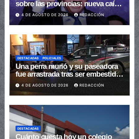
sobre las provincias: nueva caída
de las transferencias no
4 DE AGOSTO DE 2026
REDACCIÓN
automáticas
DESTACADAS
POLICIALES
Una perra murió y su paseadora
fue arrastrada tras ser embestidas
en la senda peatonal
4 DE AGOSTO DE 2026
REDACCIÓN
DESTACADAS
Cuánto cuesta hoy un colegio