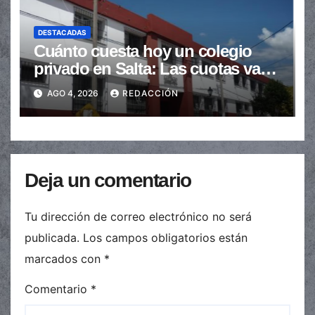
DESTACADAS
Cuánto cuesta hoy un colegio
privado en Salta: Las cuotas van
de $110.000 a más de $600.000
AGO 4, 2026
REDACCIÓN
Deja un comentario
Tu dirección de correo electrónico no será
publicada.
Los campos obligatorios están
marcados con
*
Comentario
*