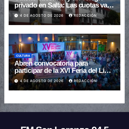
privado en Salta: Las cuotas van
de $110.000 a más de $600.000
4 DE AGOSTO DE 2026
REDACCIÓN
CULTURA
Abren convocatoria para
participar de la XVI Feria del Libro
de Salta
4 DE AGOSTO DE 2026
REDACCIÓN