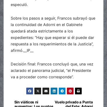
especuló.
Sobre los pasos a seguir, Francos subrayó que
la continuidad de Adorni en el Gabinete
quedará atada estrictamente a los
expedientes: “Hay que esperar si él puede dar
respuesta a los requerimientos de la Justicia”,
afirmó.__IP__
Decisión final: Francos concluyó que, una vez
aclarado el panorama judicial, “el Presidente
va a proceder como corresponde”.
Sin viáticos ni
Vuelo privado a Punta
Navegación
aumentos: Los puntos
del Este: Adorni