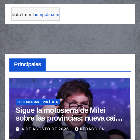
Data from
Tiempo3.com
Principales
DESTACADAS
POLÍTICA
Sigue la motosierra de Milei
sobre las provincias: nueva caída
de las transferencias no
4 DE AGOSTO DE 2026
REDACCIÓN
automáticas