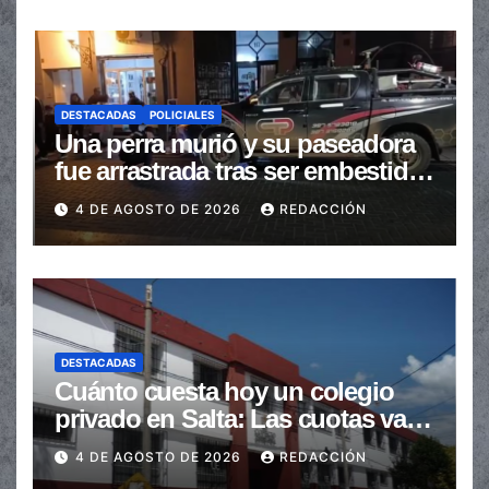
DESTACADAS
POLICIALES
Una perra murió y su paseadora
fue arrastrada tras ser embestidas
en la senda peatonal
4 DE AGOSTO DE 2026
REDACCIÓN
DESTACADAS
Cuánto cuesta hoy un colegio
privado en Salta: Las cuotas van
de $110.000 a más de $600.000
4 DE AGOSTO DE 2026
REDACCIÓN