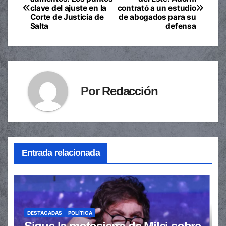
clave del ajuste en la
contrató a un estudio
de
Corte de Justicia de
de abogados para su
Salta
defensa
entradas
Por
Redacción
Entrada relacionada
DESTACADAS
POLÍTICA