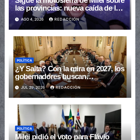
Sigue la motosierra de Milei sobre
las provincias: nueva caída de las
transferencias no automáticas
AGO 4, 2026
REDACCIÓN
POLÍTICA
¿Y Salta? Con la mira en 2027, los
gobernadores buscan
provincializar la elección
JUL 29, 2026
REDACCIÓN
POLÍTICA
Milei pidió el voto para Flávio