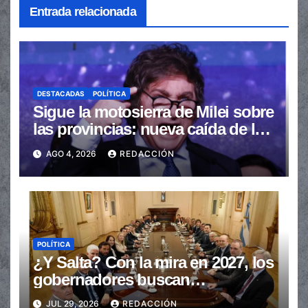
Entrada relacionada
DESTACADAS
POLÍTICA
Sigue la motosierra de Milei sobre
las provincias: nueva caída de las
transferencias no automáticas
AGO 4, 2026
REDACCIÓN
POLÍTICA
¿Y Salta? Con la mira en 2027, los
gobernadores buscan
provincializar la elección
JUL 29, 2026
REDACCIÓN