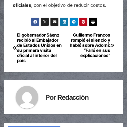
oficiales
, con el objetivo de reducir costos.
El gobernador Sáenz
Guillermo Francos
Navegación
recibió al Embajador
rompió el silencio y
de Estados Unidos en
habló sobre Adorni:
de
su primera visita
“Falló en sus
oficial al interior del
explicaciones”
entradas
país
Por
Redacción