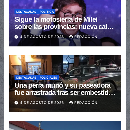
DESTACADAS
POLÍTICA
Sigue la motosierra de Milei
sobre las provincias: nueva caída
de las transferencias no
4 DE AGOSTO DE 2026
REDACCIÓN
automáticas
DESTACADAS
POLICIALES
Una perra murió y su paseadora
fue arrastrada tras ser embestidas
en la senda peatonal
4 DE AGOSTO DE 2026
REDACCIÓN