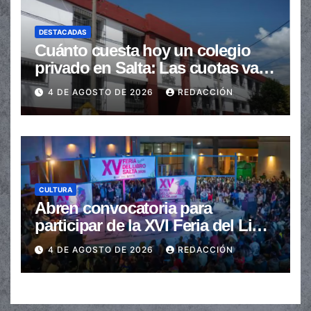
DESTACADAS
Cuánto cuesta hoy un colegio
privado en Salta: Las cuotas van
de $110.000 a más de $600.000
4 DE AGOSTO DE 2026
REDACCIÓN
CULTURA
Abren convocatoria para
participar de la XVI Feria del Libro
de Salta
4 DE AGOSTO DE 2026
REDACCIÓN