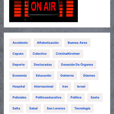
Accidente
Alfabetización
Buenos Aires
Caputo
Colectivo
CristinaKirchner
Deporte
Destacadas
Donación De Órganos
Economía
Educación
Gobierno
Güemes
Hospital
Internacional
Iran
Israel
Policiales
Politicaeducativa
Política
Saeta
Salta
Salud
San Lorenzo
Tecnología