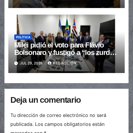
POLÍTICA
Milei pidió el voto para Flávio
Bolsonaro y fustigó a “los zurdos
de mierda”
JUL 29, 2026
REDACCIÓN
Deja un comentario
Tu dirección de correo electrónico no será
publicada.
Los campos obligatorios están
marcados con
*