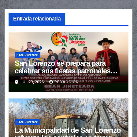
Entrada relacionada
SAN LORENZO
San Lorenzo se prepara para
celebrar sus fiestas patronales
con un gran festival de Doma y
JUL 29, 2026
REDACCIÓN
Folclore
SAN LORENZO
La Municipalidad de San Lorenzo