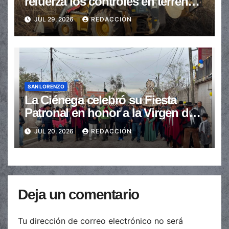
refuerza los controles en terrenos
baldíos para prevenir incendios
JUL 29, 2026
REDACCIÓN
SAN LORENZO
La Ciénega celebró su Fiesta
Patronal en honor a la Virgen del
Carmen
JUL 20, 2026
REDACCIÓN
Deja un comentario
Tu dirección de correo electrónico no será