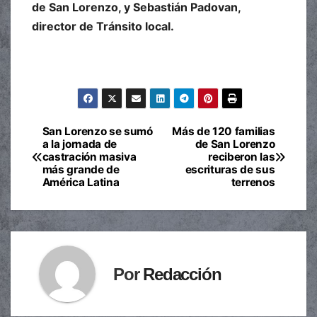
de San Lorenzo, y Sebastián Padovan,
director de Tránsito local.
San Lorenzo se sumó
Más de 120 familias
Navegación
a la jornada de
de San Lorenzo
castración masiva
reciberon las
de
más grande de
escrituras de sus
América Latina
terrenos
entradas
Por
Redacción