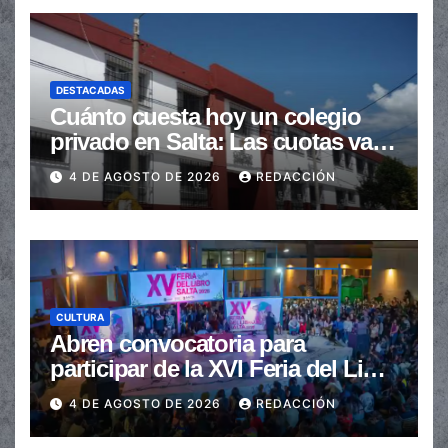
DESTACADAS
Cuánto cuesta hoy un colegio
privado en Salta: Las cuotas van
de $110.000 a más de $600.000
4 DE AGOSTO DE 2026
REDACCIÓN
CULTURA
Abren convocatoria para
participar de la XVI Feria del Libro
de Salta
4 DE AGOSTO DE 2026
REDACCIÓN