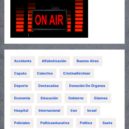
Accidente
Alfabetización
Buenos Aires
Caputo
Colectivo
CristinaKirchner
Deporte
Destacadas
Donación De Órganos
Economía
Educación
Gobierno
Güemes
Hospital
Internacional
Iran
Israel
Policiales
Politicaeducativa
Política
Saeta