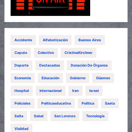
Accidente
Alfabetización
Buenos Aires
Caputo
Colectivo
CristinaKirchner
Deporte
Destacadas
Donación De Órganos
Economía
Educación
Gobierno
Güemes
Hospital
Internacional
Iran
Israel
Policiales
Politicaeducativa
Política
Saeta
Salta
Salud
San Lorenzo
Tecnología
Vialidad