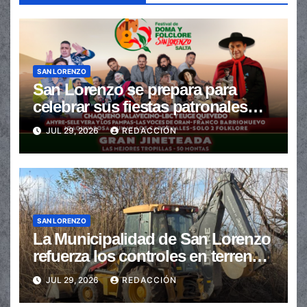
SAN LORENZO
San Lorenzo se prepara para
celebrar sus fiestas patronales
con un gran festival de Doma y
JUL 29, 2026
REDACCIÓN
Folclore
SAN LORENZO
La Municipalidad de San Lorenzo
refuerza los controles en terrenos
baldíos para prevenir incendios
JUL 29, 2026
REDACCIÓN