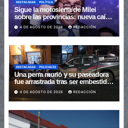
DESTACADAS
POLÍTICA
Sigue la motosierra de Milei
sobre las provincias: nueva caída
de las transferencias no
4 DE AGOSTO DE 2026
REDACCIÓN
automáticas
DESTACADAS
POLICIALES
Una perra murió y su paseadora
fue arrastrada tras ser embestidas
en la senda peatonal
4 DE AGOSTO DE 2026
REDACCIÓN