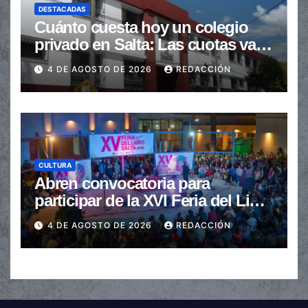
DESTACADAS
Cuánto cuesta hoy un colegio
privado en Salta: Las cuotas van
de $110.000 a más de $600.000
4 DE AGOSTO DE 2026
REDACCIÓN
CULTURA
Abren convocatoria para
participar de la XVI Feria del Libro
de Salta
4 DE AGOSTO DE 2026
REDACCIÓN