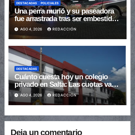
DESTACADAS
POLICIALES
Una perra murió y su paseadora
fue arrastrada tras ser embestidas
en la senda peatonal
AGO 4, 2026
REDACCIÓN
DESTACADAS
Cuánto cuesta hoy un colegio
privado en Salta: Las cuotas van
de $110.000 a más de $600.000
AGO 4, 2026
REDACCIÓN
Deja un comentario