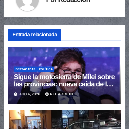
Entrada relacionada
DESTACADAS
POLÍTICA
Sigue la motosierra de Milei sobre
las provincias: nueva caída de las
transferencias no automáticas
AGO 4, 2026
REDACCIÓN