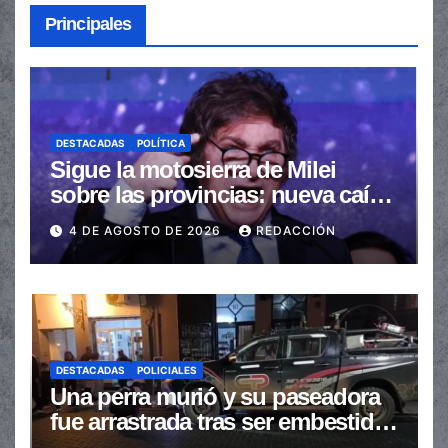
Principales
DESTACADAS
POLÍTICA
Sigue la motosierra de Milei
sobre las provincias: nueva caída
de las transferencias no
4 DE AGOSTO DE 2026
REDACCIÓN
automáticas
DESTACADAS
POLICIALES
Una perra murió y su paseadora
fue arrastrada tras ser embestidas
en la senda peatonal