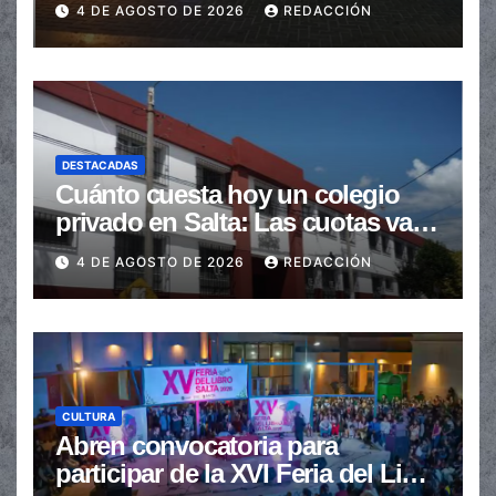
4 DE AGOSTO DE 2026
REDACCIÓN
DESTACADAS
Cuánto cuesta hoy un colegio
privado en Salta: Las cuotas van
de $110.000 a más de $600.000
4 DE AGOSTO DE 2026
REDACCIÓN
CULTURA
Abren convocatoria para
participar de la XVI Feria del Libro