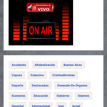
Accidente
Alfabetización
Buenos Aires
Caputo
Colectivo
CristinaKirchner
Deporte
Destacadas
Donación De Órganos
Economía
Educación
Gobierno
Güemes
Hospital
Internacional
Iran
Israel