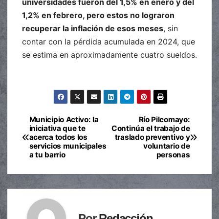
universidades fueron del 1,5% en enero y del
1,2% en febrero, pero estos no lograron
recuperar la inflación de esos meses
, sin
contar con la pérdida acumulada en 2024, que
se estima en aproximadamente cuatro sueldos.
Municipio Activo: la
Río Pilcomayo:
Navegación
iniciativa que te
Continúa el trabajo de
acerca todos los
traslado preventivo y
de
servicios municipales
voluntario de
a tu barrio
personas
entradas
Por
Redacción