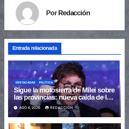
Por
Redacción
Entrada relacionada
DESTACADAS
POLÍTICA
Sigue la motosierra de Milei sobre
las provincias: nueva caída de las
transferencias no automáticas
AGO 4, 2026
REDACCIÓN