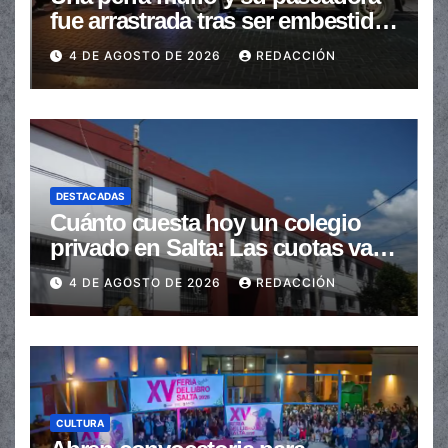
fue arrastrada tras ser embestidas
en la senda peatonal
4 DE AGOSTO DE 2026
REDACCIÓN
DESTACADAS
Cuánto cuesta hoy un colegio
privado en Salta: Las cuotas van
de $110.000 a más de $600.000
4 DE AGOSTO DE 2026
REDACCIÓN
CULTURA