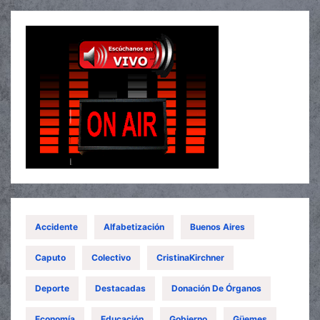
Accidente
Alfabetización
Buenos Aires
Caputo
Colectivo
CristinaKirchner
Deporte
Destacadas
Donación De Órganos
Economía
Educación
Gobierno
Güemes