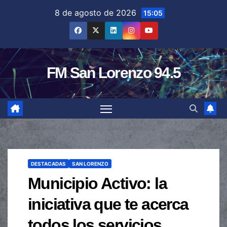
Saltar
8 de agosto de 2026
15:05
al
contenido
FM San Lorenzo 94.5
DESTACADAS
SAN LORENZO
Municipio Activo: la
iniciativa que te acerca
todos los servicios