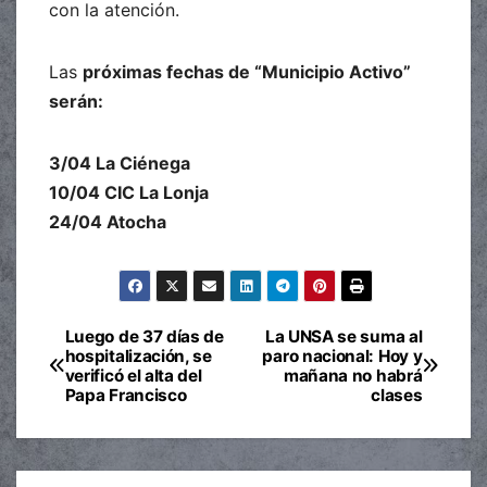
con la atención.
Las
próximas fechas de “Municipio Activo”
serán:
3/04 La Ciénega
10/04 CIC La Lonja
24/04 Atocha
Luego de 37 días de
La UNSA se suma al
Navegación
hospitalización, se
paro nacional: Hoy y
verificó el alta del
mañana no habrá
de
Papa Francisco
clases
entradas