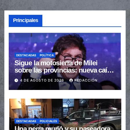
Principales
DESTACADAS
POLÍTICA
Sigue la motosierra de Milei
sobre las provincias: nueva caída
de las transferencias no
4 DE AGOSTO DE 2026
REDACCIÓN
automáticas
DESTACADAS
POLICIALES
Una perra murió y su paseadora