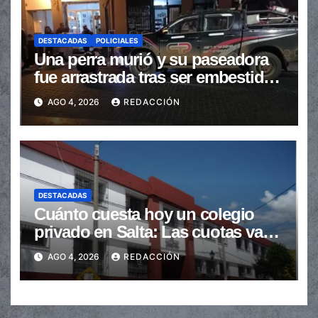
DESTACADAS
POLICIALES
Una perra murió y su paseadora
fue arrastrada tras ser embestidas
en la senda peatonal
AGO 4, 2026
REDACCIÓN
DESTACADAS
Cuánto cuesta hoy un colegio
privado en Salta: Las cuotas van
de $110.000 a más de $600.000
AGO 4, 2026
REDACCIÓN