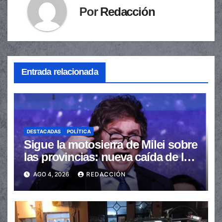
Por
Redacción
Entrada relacionada
DESTACADAS
POLÍTICA
Sigue la motosierra de Milei sobre
las provincias: nueva caída de las
transferencias no automáticas
AGO 4, 2026
REDACCIÓN