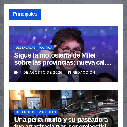
Principales
DESTACADAS
POLÍTICA
Sigue la motosierra de Milei
sobre las provincias: nueva caída
de las transferencias no
4 DE AGOSTO DE 2026
REDACCIÓN
automáticas
DESTACADAS
POLICIALES
Una perra murió y su paseadora
fue arrastrada tras ser embestidas