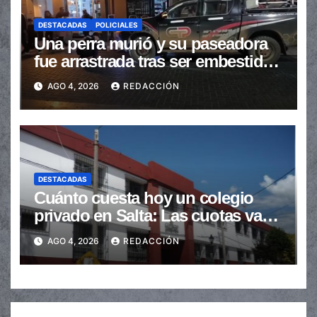
DESTACADAS
POLICIALES
Una perra murió y su paseadora
fue arrastrada tras ser embestidas
en la senda peatonal
AGO 4, 2026
REDACCIÓN
DESTACADAS
Cuánto cuesta hoy un colegio
privado en Salta: Las cuotas van
de $110.000 a más de $600.000
AGO 4, 2026
REDACCIÓN