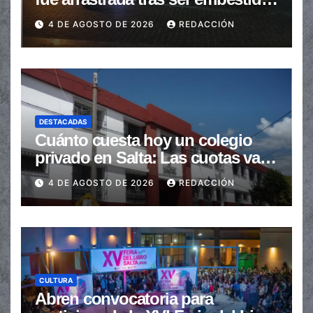
en la senda peatonal
4 DE AGOSTO DE 2026
REDACCIÓN
DESTACADAS
Cuánto cuesta hoy un colegio
privado en Salta: Las cuotas van
de $110.000 a más de $600.000
4 DE AGOSTO DE 2026
REDACCIÓN
CULTURA
Abren convocatoria para