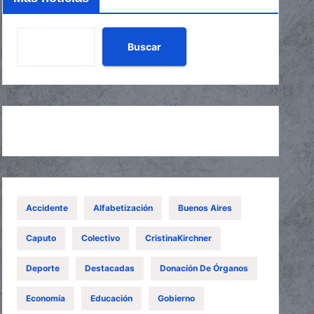
Buscar
Accidente
Alfabetización
Buenos Aires
Caputo
Colectivo
CristinaKirchner
Deporte
Destacadas
Donación De Órganos
Economía
Educación
Gobierno