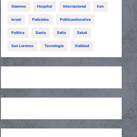
Güemes
Hospital
Internacional
Iran
Israel
Policiales
Politicaeducativa
Política
Saeta
Salta
Salud
San Lorenzo
Tecnología
Vialidad