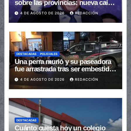
sobre las provincias: nueva caída
de las transferencias no
4 DE AGOSTO DE 2026
REDACCIÓN
automáticas
DESTACADAS
POLICIALES
Una perra murió y su paseadora
fue arrastrada tras ser embestidas
en la senda peatonal
4 DE AGOSTO DE 2026
REDACCIÓN
DESTACADAS
Cuánto cuesta hoy un colegio