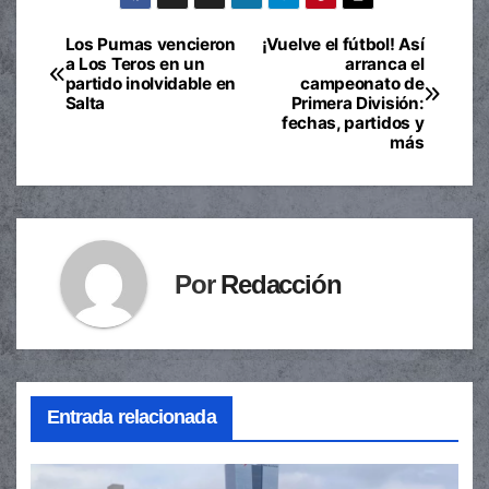
Los Pumas vencieron
¡Vuelve el fútbol! Así
Navegación
a Los Teros en un
arranca el
partido inolvidable en
campeonato de
de
Salta
Primera División:
fechas, partidos y
entradas
más
Por
Redacción
Entrada relacionada