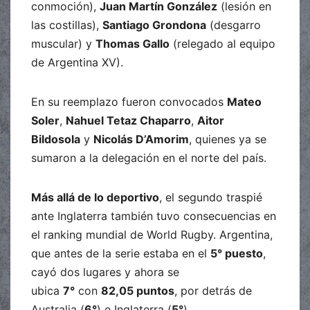
conmoción),
Juan Martín González
(lesión en
las costillas),
Santiago Grondona
(desgarro
muscular) y
Thomas Gallo
(relegado al equipo
de Argentina XV).
En su reemplazo fueron convocados
Mateo
Soler
,
Nahuel Tetaz Chaparro
,
Aitor
Bildosola
y
Nicolás D’Amorim
, quienes ya se
sumaron a la delegación en el norte del país.
Más allá de lo deportivo
, el segundo traspié
ante Inglaterra también tuvo consecuencias en
el ranking mundial de World Rugby. Argentina,
que antes de la serie estaba en el
5° puesto
,
cayó dos lugares y ahora se
ubica
7°
con
82,05 puntos
, por detrás de
Australia (
6°
) e Inglaterra (
5°
).