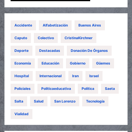
Accidente
Alfabetización
Buenos Aires
Caputo
Colectivo
CristinaKirchner
Deporte
Destacadas
Donación De Órganos
Economía
Educación
Gobierno
Güemes
Hospital
Internacional
Iran
Israel
Policiales
Politicaeducativa
Política
Saeta
Salta
Salud
San Lorenzo
Tecnología
Vialidad