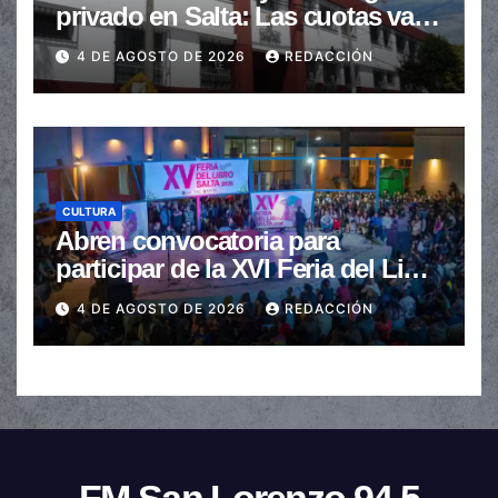
privado en Salta: Las cuotas van
de $110.000 a más de $600.000
4 DE AGOSTO DE 2026
REDACCIÓN
CULTURA
Abren convocatoria para
participar de la XVI Feria del Libro
de Salta
4 DE AGOSTO DE 2026
REDACCIÓN
FM San Lorenzo 94.5