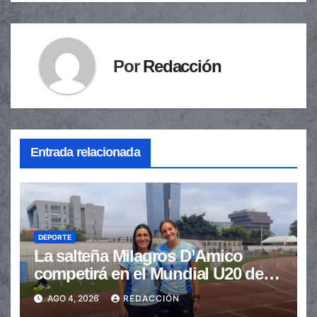
Por
Redacción
Entrada relacionada
DEPORTE
La salteña Milagros D’Amico
competirá en el Mundial U20 de
Atletismo
AGO 4, 2026
REDACCIÓN