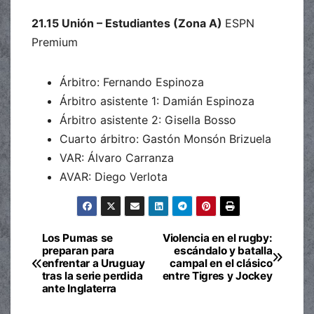
21.15 Unión – Estudiantes (Zona A)
ESPN
Premium
Árbitro: Fernando Espinoza
Árbitro asistente 1: Damián Espinoza
Árbitro asistente 2: Gisella Bosso
Cuarto árbitro: Gastón Monsón Brizuela
VAR: Álvaro Carranza
AVAR: Diego Verlota
Los Pumas se
Violencia en el rugby:
Navegación
preparan para
escándalo y batalla
enfrentar a Uruguay
campal en el clásico
de
tras la serie perdida
entre Tigres y Jockey
ante Inglaterra
entradas