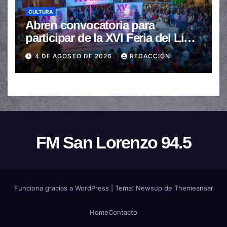
CULTURA
Abren convocatoria para
participar de la XVI Feria del Libro
de Salta
4 DE AGOSTO DE 2026
REDACCIÓN
FM San Lorenzo 94.5
Funciona gracias a WordPress
|
Tema:
Newsup
de
Themeansar
Home
Contacto