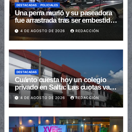
DESTACADAS
POLICIALES
Una perra murió y su paseadora
fue arrastrada tras ser embestidas
en la senda peatonal
4 DE AGOSTO DE 2026
REDACCIÓN
DESTACADAS
Cuánto cuesta hoy un colegio
privado en Salta: Las cuotas van
de $110.000 a más de $600.000
4 DE AGOSTO DE 2026
REDACCIÓN