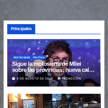
Principales
DESTACADAS
POLÍTICA
Sigue la motosierra de Milei
sobre las provincias: nueva caída
de las transferencias no
4 DE AGOSTO DE 2026
REDACCIÓN
automáticas