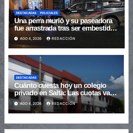
DESTACADAS
POLICIALES
Una perra murió y su paseadora
fue arrastrada tras ser embestidas
en la senda peatonal
AGO 4, 2026
REDACCIÓN
DESTACADAS
Cuánto cuesta hoy un colegio
privado en Salta: Las cuotas van
de $110.000 a más de $600.000
AGO 4, 2026
REDACCIÓN