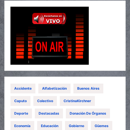
Accidente
Alfabetización
Buenos Aires
Caputo
Colectivo
CristinaKirchner
Deporte
Destacadas
Donación De Órganos
Economía
Educación
Gobierno
Güemes