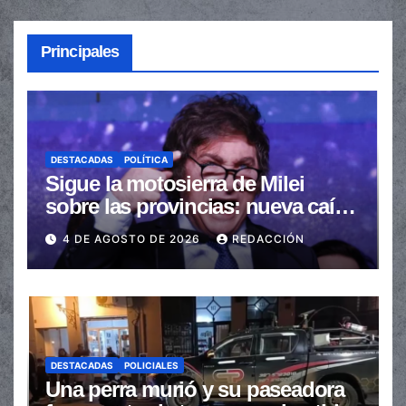
Principales
DESTACADAS
POLÍTICA
Sigue la motosierra de Milei
sobre las provincias: nueva caída
de las transferencias no
4 DE AGOSTO DE 2026
REDACCIÓN
automáticas
DESTACADAS
POLICIALES
Una perra murió y su paseadora