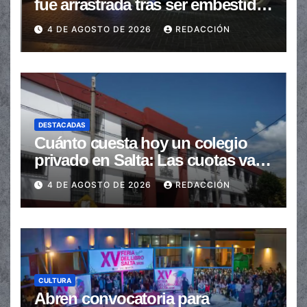
fue arrastrada tras ser embestidas
en la senda peatonal
4 DE AGOSTO DE 2026
REDACCIÓN
DESTACADAS
Cuánto cuesta hoy un colegio
privado en Salta: Las cuotas van
de $110.000 a más de $600.000
4 DE AGOSTO DE 2026
REDACCIÓN
CULTURA
Abren convocatoria para