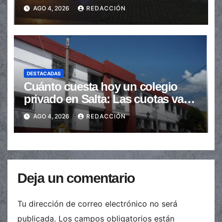
en la senda peatonal
AGO 4, 2026
REDACCIÓN
DESTACADAS
Cuánto cuesta hoy un colegio
privado en Salta: Las cuotas van
de $110.000 a más de $600.000
AGO 4, 2026
REDACCIÓN
Deja un comentario
Tu dirección de correo electrónico no será
publicada.
Los campos obligatorios están