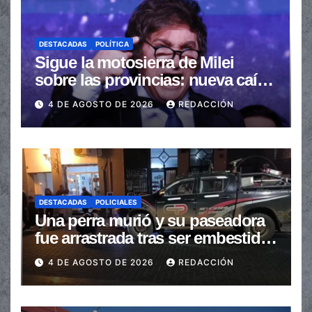
DESTACADAS
POLÍTICA
Sigue la motosierra de Milei
sobre las provincias: nueva caída
de las transferencias no
4 DE AGOSTO DE 2026
REDACCIÓN
automáticas
DESTACADAS
POLICIALES
Una perra murió y su paseadora
fue arrastrada tras ser embestidas
en la senda peatonal
4 DE AGOSTO DE 2026
REDACCIÓN