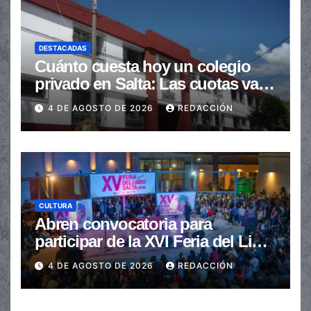
DESTACADAS
Cuánto cuesta hoy un colegio
privado en Salta: Las cuotas van
de $110.000 a más de $600.000
4 DE AGOSTO DE 2026
REDACCIÓN
CULTURA
Abren convocatoria para
participar de la XVI Feria del Libro
de Salta
4 DE AGOSTO DE 2026
REDACCIÓN