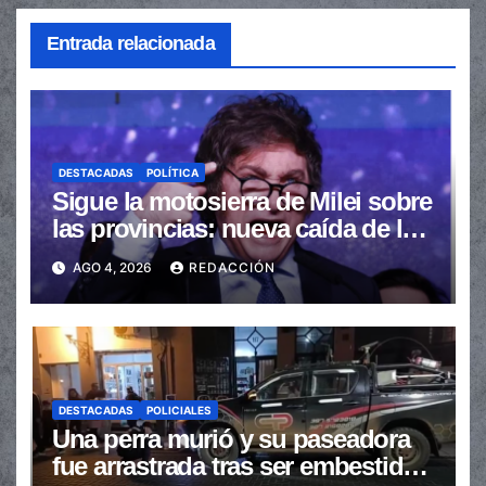
Entrada relacionada
DESTACADAS
POLÍTICA
Sigue la motosierra de Milei sobre
las provincias: nueva caída de las
transferencias no automáticas
AGO 4, 2026
REDACCIÓN
DESTACADAS
POLICIALES
Una perra murió y su paseadora
fue arrastrada tras ser embestidas