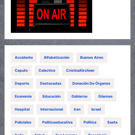
Accidente
Alfabetización
Buenos Aires
Caputo
Colectivo
CristinaKirchner
Deporte
Destacadas
Donación De Órganos
Economía
Educación
Gobierno
Güemes
Hospital
Internacional
Iran
Israel
Policiales
Politicaeducativa
Política
Saeta