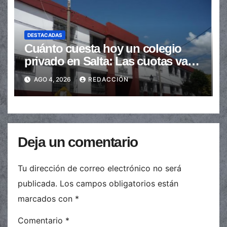
DESTACADAS
Cuánto cuesta hoy un colegio
privado en Salta: Las cuotas van
de $110.000 a más de $600.000
AGO 4, 2026
REDACCIÓN
Deja un comentario
Tu dirección de correo electrónico no será
publicada.
Los campos obligatorios están
marcados con
*
Comentario
*