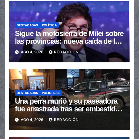
DESTACADAS
POLÍTICA
Sigue la motosierra de Milei sobre
las provincias: nueva caída de las
transferencias no automáticas
AGO 4, 2026
REDACCIÓN
DESTACADAS
POLICIALES
Una perra murió y su paseadora
fue arrastrada tras ser embestidas
en la senda peatonal
AGO 4, 2026
REDACCIÓN