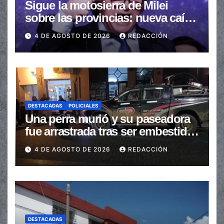
Sigue la motosierra de Milei
sobre las provincias: nueva caída
de las transferencias no
4 DE AGOSTO DE 2026
REDACCIÓN
automáticas
DESTACADAS
POLICIALES
Una perra murió y su paseadora
fue arrastrada tras ser embestidas
en la senda peatonal
4 DE AGOSTO DE 2026
REDACCIÓN
DESTACADAS