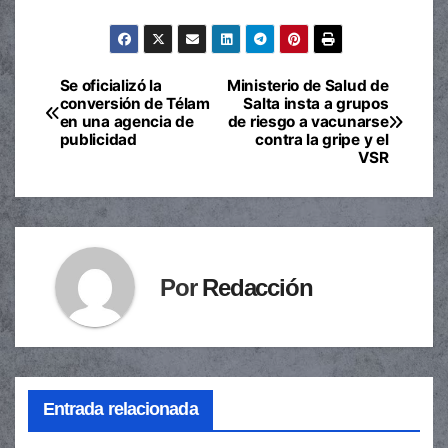
Se oficializó la
Ministerio de Salud de
Navegación
conversión de Télam
Salta insta a grupos
en una agencia de
de riesgo a vacunarse
de
publicidad
contra la gripe y el
VSR
entradas
Por
Redacción
Entrada relacionada