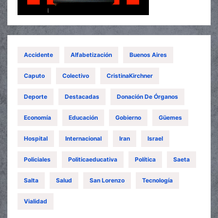
Accidente
Alfabetización
Buenos Aires
Caputo
Colectivo
CristinaKirchner
Deporte
Destacadas
Donación De Órganos
Economía
Educación
Gobierno
Güemes
Hospital
Internacional
Iran
Israel
Policiales
Politicaeducativa
Política
Saeta
Salta
Salud
San Lorenzo
Tecnología
Vialidad