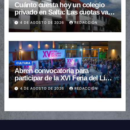
Cuánto cuesta hoy un colegio
privado en Salta: Las cuotas van
de $110.000 a más de $600.000
4 DE AGOSTO DE 2026
REDACCIÓN
CULTURA
Abren convocatoria para
participar de la XVI Feria del Libro
de Salta
4 DE AGOSTO DE 2026
REDACCIÓN