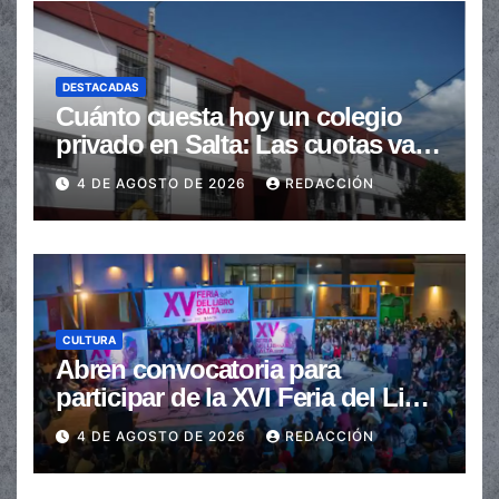
DESTACADAS
Cuánto cuesta hoy un colegio
privado en Salta: Las cuotas van
de $110.000 a más de $600.000
4 DE AGOSTO DE 2026
REDACCIÓN
CULTURA
Abren convocatoria para
participar de la XVI Feria del Libro
de Salta
4 DE AGOSTO DE 2026
REDACCIÓN