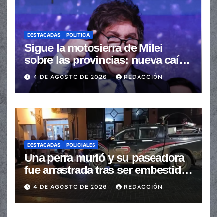
DESTACADAS
POLÍTICA
Sigue la motosierra de Milei
sobre las provincias: nueva caída
de las transferencias no
4 DE AGOSTO DE 2026
REDACCIÓN
automáticas
DESTACADAS
POLICIALES
Una perra murió y su paseadora
fue arrastrada tras ser embestidas
en la senda peatonal
4 DE AGOSTO DE 2026
REDACCIÓN