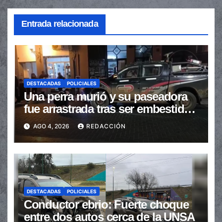
Entrada relacionada
DESTACADAS
POLICIALES
Una perra murió y su paseadora
fue arrastrada tras ser embestidas
en la senda peatonal
AGO 4, 2026
REDACCIÓN
DESTACADAS
POLICIALES
Conductor ebrio: Fuerte choque
entre dos autos cerca de la UNSA