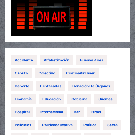
Accidente
Alfabetización
Buenos Aires
Caputo
Colectivo
CristinaKirchner
Deporte
Destacadas
Donación De Órganos
Economía
Educación
Gobierno
Güemes
Hospital
Internacional
Iran
Israel
Policiales
Politicaeducativa
Política
Saeta