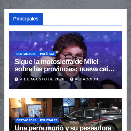
Principales
DESTACADAS
POLÍTICA
Sigue la motosierra de Milei
sobre las provincias: nueva caída
de las transferencias no
4 DE AGOSTO DE 2026
REDACCIÓN
automáticas
DESTACADAS
POLICIALES
Una perra murió y su paseadora