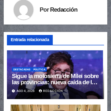
Por
Redacción
Entrada relacionada
DESTACADAS
POLÍTICA
Sigue la motosierra de Milei sobre
las provincias: nueva caída de las
transferencias no automáticas
AGO 4, 2026
REDACCIÓN