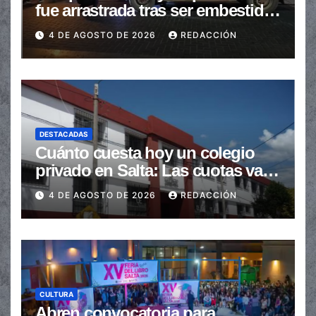
fue arrastrada tras ser embestidas
en la senda peatonal
4 DE AGOSTO DE 2026
REDACCIÓN
DESTACADAS
Cuánto cuesta hoy un colegio
privado en Salta: Las cuotas van
de $110.000 a más de $600.000
4 DE AGOSTO DE 2026
REDACCIÓN
CULTURA
Abren convocatoria para