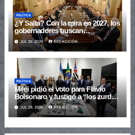
POLÍTICA
¿Y Salta? Con la mira en 2027, los
gobernadores buscan
provincializar la elección
JUL 29, 2026
REDACCIÓN
POLÍTICA
Milei pidió el voto para Flávio
Bolsonaro y fustigó a “los zurdos
de mierda”
JUL 29, 2026
REDACCIÓN