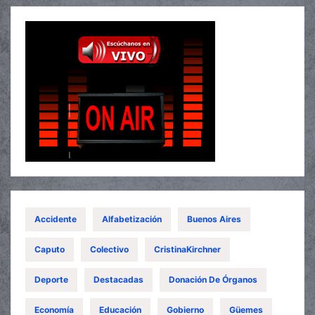
Accidente
Alfabetización
Buenos Aires
Caputo
Colectivo
CristinaKirchner
Deporte
Destacadas
Donación De Órganos
Economía
Educación
Gobierno
Güemes