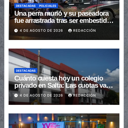
DESTACADAS
POLICIALES
Una perra murió y su paseadora
fue arrastrada tras ser embestidas
en la senda peatonal
4 DE AGOSTO DE 2026
REDACCIÓN
DESTACADAS
Cuánto cuesta hoy un colegio
privado en Salta: Las cuotas van
de $110.000 a más de $600.000
4 DE AGOSTO DE 2026
REDACCIÓN