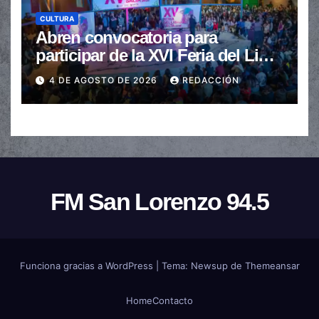
CULTURA
Abren convocatoria para
participar de la XVI Feria del Libro
de Salta
4 DE AGOSTO DE 2026
REDACCIÓN
FM San Lorenzo 94.5
Funciona gracias a WordPress
|
Tema:
Newsup
de
Themeansar
Home
Contacto