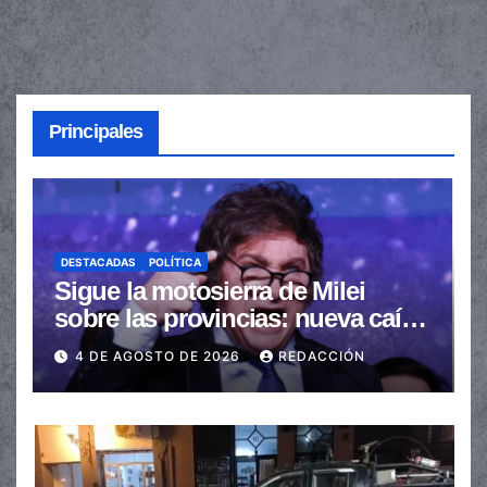
Principales
DESTACADAS
POLÍTICA
Sigue la motosierra de Milei
sobre las provincias: nueva caída
de las transferencias no
4 DE AGOSTO DE 2026
REDACCIÓN
automáticas