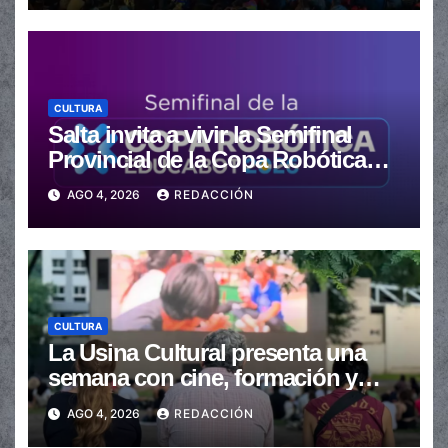
CULTURA
Salta invita a vivir la Semifinal
Provincial de la Copa Robótica
Argentina 2026
AGO 4, 2026
REDACCIÓN
CULTURA
La Usina Cultural presenta una
semana con cine, formación y
actividades para toda la
AGO 4, 2026
REDACCIÓN
comunidad