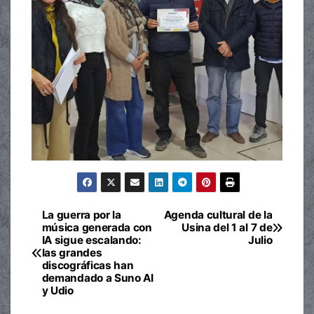
La guerra por la
Agenda cultural de la
Navegación
música generada con
Usina del 1 al 7 de
IA sigue escalando:
Julio
de
las grandes
discográficas han
entradas
demandado a Suno AI
y Udio