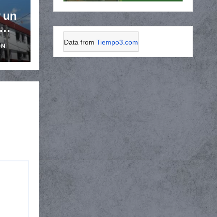
 un
van
Data from
Tiempo3.com
ÓN
 de