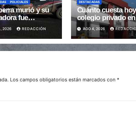
ADAS
POLICIALES
DESTACADAS
erra murió y su
Cuánto cuesta hoy
adora fue
colegio privado en
trada tras ser
Salta: Las cuotas 
, 2026
REDACCIÓN
AGO 4, 2026
REDACCI
stidas en la
de $110.000 a más
a peatonal
$600.000
ada.
Los campos obligatorios están marcados con
*