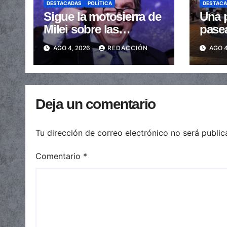
DESTACADAS
POLÍTICA
DESTAC
Sigue la motosierra de
Una p
Milei sobre las
pase
provincias: nueva
arras
AGO 4, 2026
REDACCIÓN
AGO 4
caída de las
embe
transferencias no
send
automáticas
Deja un comentario
Tu dirección de correo electrónico no será public
Comentario
*