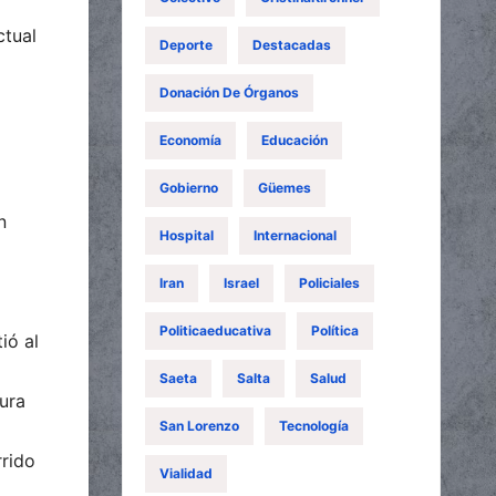
ctual
Deporte
Destacadas
Donación De Órganos
Economía
Educación
Gobierno
Güemes
n
Hospital
Internacional
Iran
Israel
Policiales
Politicaeducativa
Política
ió al
Saeta
Salta
Salud
ura
San Lorenzo
Tecnología
rrido
Vialidad