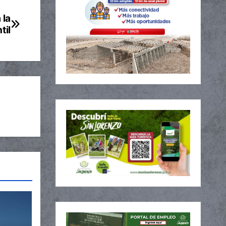
 la
til