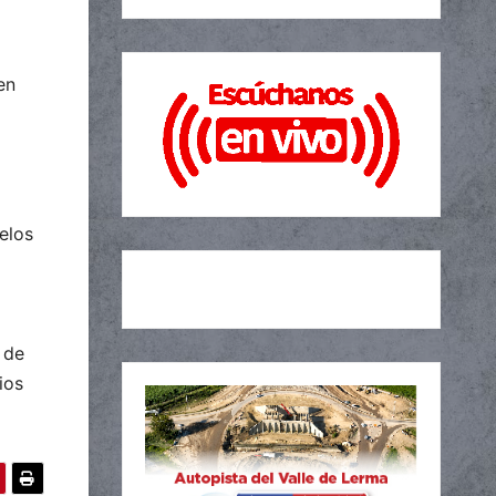
en
elos
 de
ios