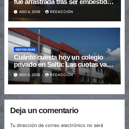
fue arrastrada tras ser embestidas
en la senda peatonal
AGO 4, 2026
REDACCIÓN
DESTACADAS
Cuánto cuesta hoy un colegio
privado en Salta: Las cuotas van
de $110.000 a más de $600.000
AGO 4, 2026
REDACCIÓN
Deja un comentario
Tu dirección de correo electrónico no será