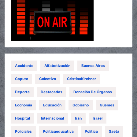
Accidente
Alfabetización
Buenos Aires
Caputo
Colectivo
CristinaKirchner
Deporte
Destacadas
Donación De Órganos
Economía
Educación
Gobierno
Güemes
Hospital
Internacional
Iran
Israel
Policiales
Politicaeducativa
Política
Saeta