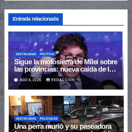
Entrada relacionada
DESTACADAS
POLÍTICA
Sigue la motosierra de Milei sobre
las provincias: nueva caída de las
transferencias no automáticas
AGO 4, 2026
REDACCIÓN
DESTACADAS
POLICIALES
Una perra murió y su paseadora