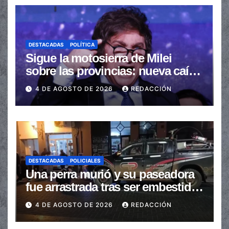
DESTACADAS
POLÍTICA
Sigue la motosierra de Milei
sobre las provincias: nueva caída
de las transferencias no
4 DE AGOSTO DE 2026
REDACCIÓN
automáticas
DESTACADAS
POLICIALES
Una perra murió y su paseadora
fue arrastrada tras ser embestidas
en la senda peatonal
4 DE AGOSTO DE 2026
REDACCIÓN