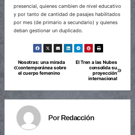
presencial, quienes cambien de nivel educativo
y por tanto de cantidad de pasajes habilitados
por mes (de primario a secundario) y quienes
deban gestionar un duplicado.
Nosotras: una mirada
El Tren a las Nubes
Navegación
contemporánea sobre
consolida su
el cuerpo femenino
proyección
de
internacional
entradas
Por
Redacción