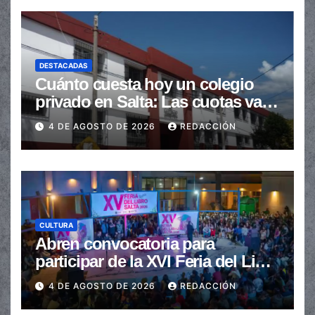
DESTACADAS
Cuánto cuesta hoy un colegio
privado en Salta: Las cuotas van
de $110.000 a más de $600.000
4 DE AGOSTO DE 2026
REDACCIÓN
CULTURA
Abren convocatoria para
participar de la XVI Feria del Libro
de Salta
4 DE AGOSTO DE 2026
REDACCIÓN