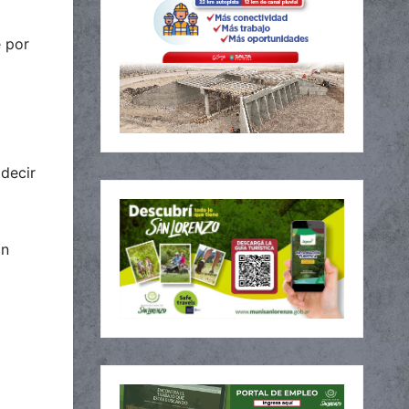
e por
 decir
on