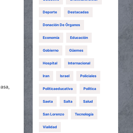
Deporte
Destacadas
Donación De Órganos
Economía
Educación
Gobierno
Güemes
Hospital
Internacional
Iran
Israel
Policiales
casa,
Politicaeducativa
Política
Saeta
Salta
Salud
San Lorenzo
Tecnología
Vialidad