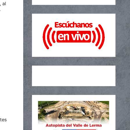
 al
r
ntes