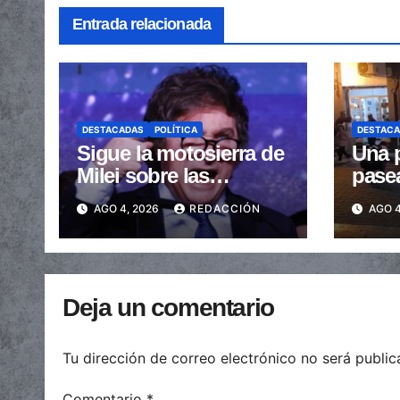
Entrada relacionada
DESTACADAS
POLÍTICA
DESTAC
Sigue la motosierra de
Una p
Milei sobre las
pase
provincias: nueva
arras
AGO 4, 2026
REDACCIÓN
AGO 4
caída de las
embe
transferencias no
send
automáticas
Deja un comentario
Tu dirección de correo electrónico no será public
Comentario
*