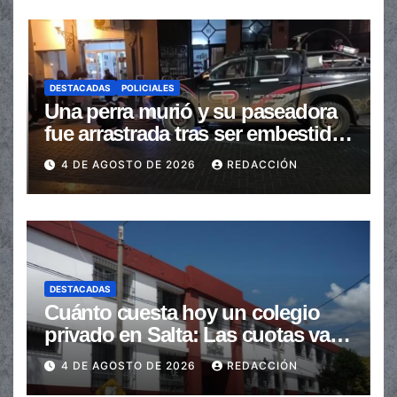
DESTACADAS
POLICIALES
Una perra murió y su paseadora
fue arrastrada tras ser embestidas
en la senda peatonal
4 DE AGOSTO DE 2026
REDACCIÓN
DESTACADAS
Cuánto cuesta hoy un colegio
privado en Salta: Las cuotas van
de $110.000 a más de $600.000
4 DE AGOSTO DE 2026
REDACCIÓN