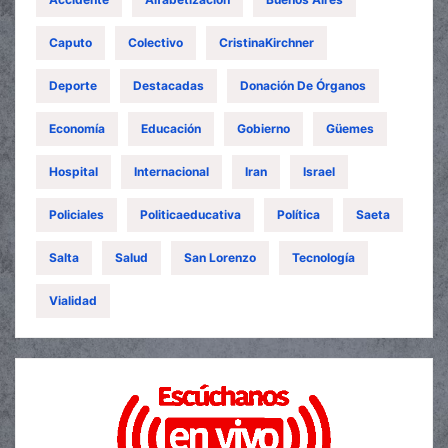
Caputo
Colectivo
CristinaKirchner
Deporte
Destacadas
Donación De Órganos
Economía
Educación
Gobierno
Güemes
Hospital
Internacional
Iran
Israel
Policiales
Politicaeducativa
Política
Saeta
Salta
Salud
San Lorenzo
Tecnología
Vialidad