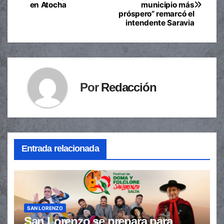
en Atocha
municipio más
de
próspero” remarcó el
intendente Saravia
entradas
Por
Redacción
Entrada relacionada
SAN LORENZO
San Lorenzo se prepara para