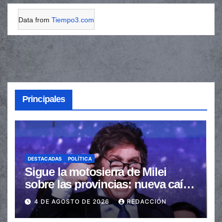
Data from
Tiempo3.com
Principales
DESTACADAS
POLÍTICA
Sigue la motosierra de Milei
sobre las provincias: nueva caída
de las transferencias no
4 DE AGOSTO DE 2026
REDACCIÓN
automáticas