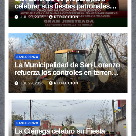
celebrar sus fiestas patronales
con un gran festival de Doma y
JUL 29, 2026
REDACCIÓN
Folclore
SAN LORENZO
La Municipalidad de San Lorenzo
refuerza los controles en terrenos
baldíos para prevenir incendios
JUL 29, 2026
REDACCIÓN
SAN LORENZO
La Ciénega celebró su Fiesta