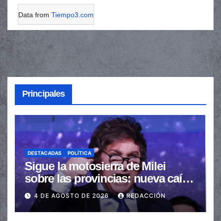
Data from
Tiempo3.com
Principales
DESTACADAS
POLÍTICA
Sigue la motosierra de Milei
sobre las provincias: nueva caída
de las transferencias no
4 DE AGOSTO DE 2026
REDACCIÓN
automáticas