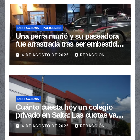
DESTACADAS
POLICIALES
Una perra murió y su paseadora
fue arrastrada tras ser embestidas
en la senda peatonal
4 DE AGOSTO DE 2026
REDACCIÓN
DESTACADAS
Cuánto cuesta hoy un colegio
privado en Salta: Las cuotas van
de $110.000 a más de $600.000
4 DE AGOSTO DE 2026
REDACCIÓN