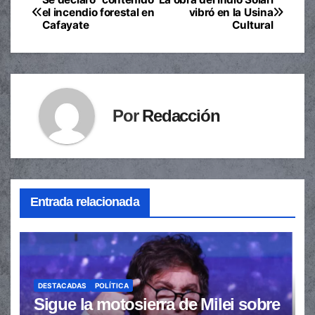
Navegación
el incendio forestal en
vibró en la Usina
Cafayate
Cultural
de
entradas
Por
Redacción
Entrada relacionada
DESTACADAS
POLÍTICA
Sigue la motosierra de Milei sobre