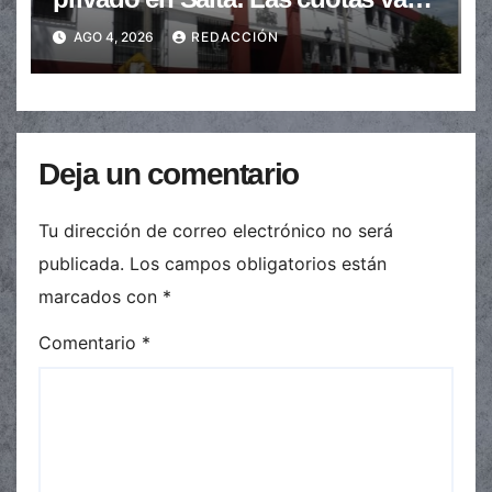
de $110.000 a más de $600.000
AGO 4, 2026
REDACCIÓN
Deja un comentario
Tu dirección de correo electrónico no será
publicada.
Los campos obligatorios están
marcados con
*
Comentario
*