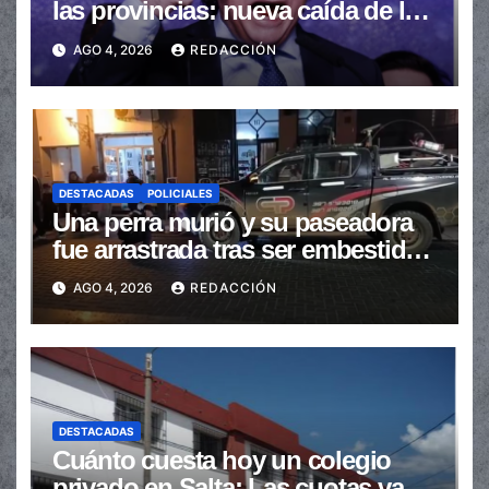
las provincias: nueva caída de las
transferencias no automáticas
AGO 4, 2026
REDACCIÓN
DESTACADAS
POLICIALES
Una perra murió y su paseadora
fue arrastrada tras ser embestidas
en la senda peatonal
AGO 4, 2026
REDACCIÓN
DESTACADAS
Cuánto cuesta hoy un colegio
privado en Salta: Las cuotas van