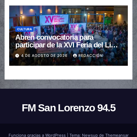
CULTURA
Abren convocatoria para
participar de la XVI Feria del Libro
de Salta
4 DE AGOSTO DE 2026
REDACCIÓN
FM San Lorenzo 94.5
Funciona gracias a WordPress
|
Tema:
Newsup
de
Themeansar