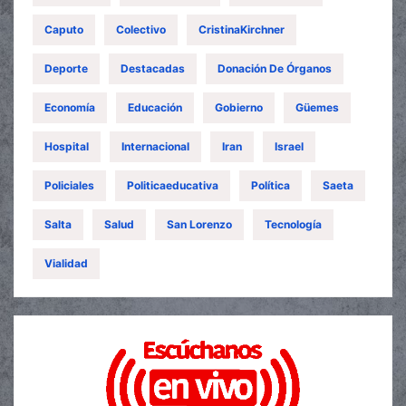
Caputo
Colectivo
CristinaKirchner
Deporte
Destacadas
Donación De Órganos
Economía
Educación
Gobierno
Güemes
Hospital
Internacional
Iran
Israel
Policiales
Politicaeducativa
Política
Saeta
Salta
Salud
San Lorenzo
Tecnología
Vialidad