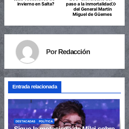
invierno en Salta?
paso a la inmortalidad
de
del General Martín
Miguel de Güemes
entradas
Por
Redacción
Entrada relacionada
DESTACADAS
POLÍTICA
Sigue la motosierra de Milei sobre