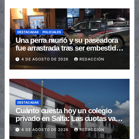
DESTACADAS
POLICIALES
Una perra murió y su paseadora
fue arrastrada tras ser embestidas
en la senda peatonal
4 DE AGOSTO DE 2026
REDACCIÓN
DESTACADAS
Cuánto cuesta hoy un colegio
privado en Salta: Las cuotas van
de $110.000 a más de $600.000
4 DE AGOSTO DE 2026
REDACCIÓN