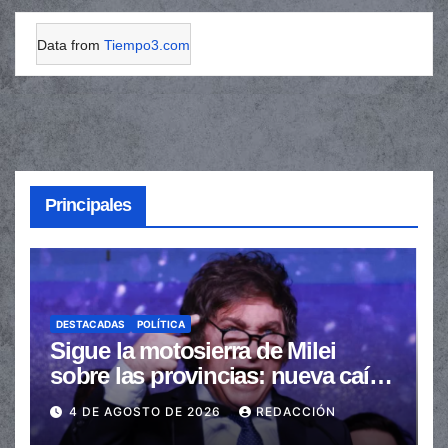
Data from
Tiempo3.com
Principales
DESTACADAS
POLÍTICA
Sigue la motosierra de Milei
sobre las provincias: nueva caída
de las transferencias no
4 DE AGOSTO DE 2026
REDACCIÓN
automáticas