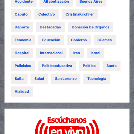
Accidente
Alfabetización
Buenos Aires
Caputo
Colectivo
CristinaKirchner
Deporte
Destacadas
Donación De Órganos
Economía
Educación
Gobierno
Güemes
Hospital
Internacional
Iran
Israel
Policiales
Politicaeducativa
Política
Saeta
Salta
Salud
San Lorenzo
Tecnología
Vialidad