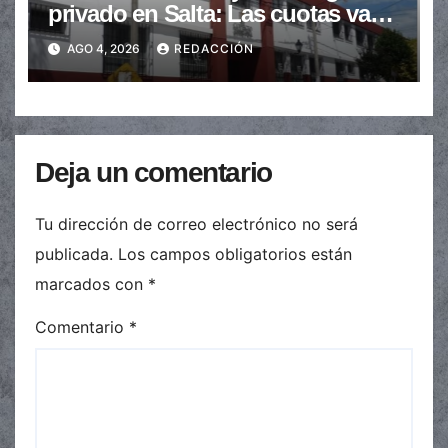
privado en Salta: Las cuotas van
de $110.000 a más de $600.000
AGO 4, 2026
REDACCIÓN
Deja un comentario
Tu dirección de correo electrónico no será
publicada.
Los campos obligatorios están
marcados con
*
Comentario
*