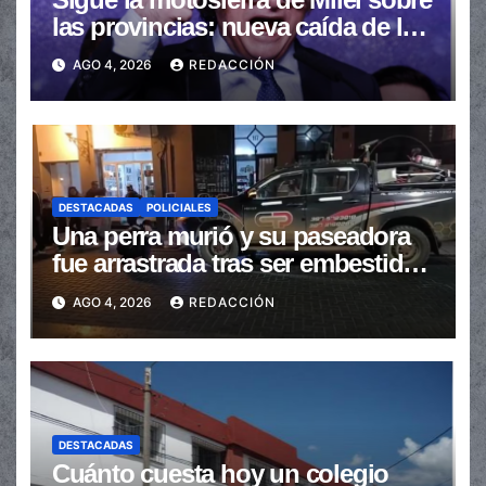
las provincias: nueva caída de las
transferencias no automáticas
AGO 4, 2026
REDACCIÓN
DESTACADAS
POLICIALES
Una perra murió y su paseadora
fue arrastrada tras ser embestidas
en la senda peatonal
AGO 4, 2026
REDACCIÓN
DESTACADAS
Cuánto cuesta hoy un colegio