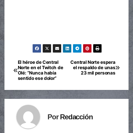
El héroe de Central
Central Norte espera
Navegación
Norte en el Twitch de
el respaldo de unas
Olé: “Nunca había
23 mil personas
de
sentido ese dolor”
entradas
Por
Redacción