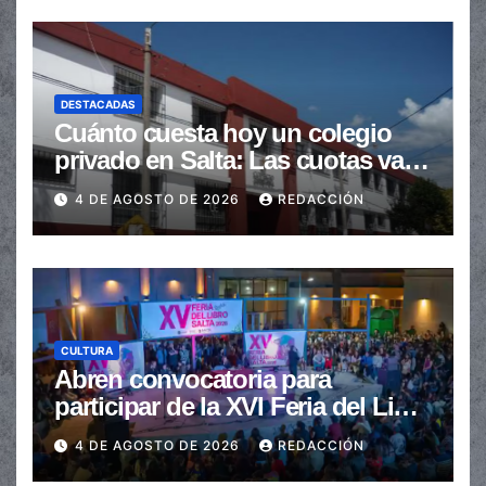
DESTACADAS
Cuánto cuesta hoy un colegio
privado en Salta: Las cuotas van
de $110.000 a más de $600.000
4 DE AGOSTO DE 2026
REDACCIÓN
CULTURA
Abren convocatoria para
participar de la XVI Feria del Libro
de Salta
4 DE AGOSTO DE 2026
REDACCIÓN