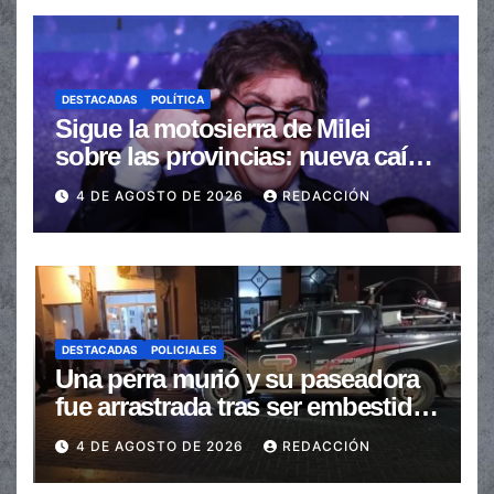
DESTACADAS
POLÍTICA
Sigue la motosierra de Milei
sobre las provincias: nueva caída
de las transferencias no
4 DE AGOSTO DE 2026
REDACCIÓN
automáticas
DESTACADAS
POLICIALES
Una perra murió y su paseadora
fue arrastrada tras ser embestidas
en la senda peatonal
4 DE AGOSTO DE 2026
REDACCIÓN