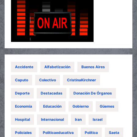
Accidente
Alfabetización
Buenos Aires
Caputo
Colectivo
CristinaKirchner
Deporte
Destacadas
Donación De Órganos
Economía
Educación
Gobierno
Güemes
Hospital
Internacional
Iran
Israel
Policiales
Politicaeducativa
Política
Saeta