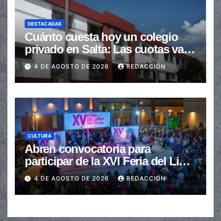
DESTACADAS
Cuánto cuesta hoy un colegio
privado en Salta: Las cuotas van
de $110.000 a más de $600.000
4 DE AGOSTO DE 2026
REDACCIÓN
CULTURA
Abren convocatoria para
participar de la XVI Feria del Libro
de Salta
4 DE AGOSTO DE 2026
REDACCIÓN