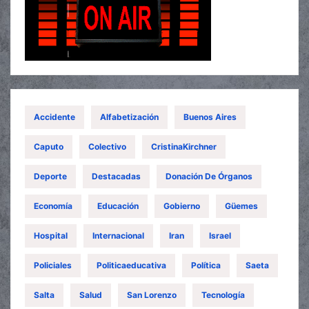
Accidente
Alfabetización
Buenos Aires
Caputo
Colectivo
CristinaKirchner
Deporte
Destacadas
Donación De Órganos
Economía
Educación
Gobierno
Güemes
Hospital
Internacional
Iran
Israel
Policiales
Politicaeducativa
Política
Saeta
Salta
Salud
San Lorenzo
Tecnología