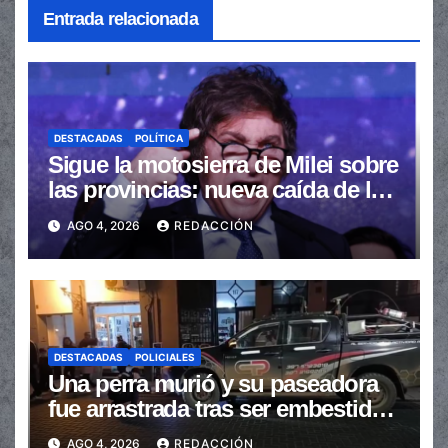
Entrada relacionada
DESTACADAS
POLÍTICA
Sigue la motosierra de Milei sobre
las provincias: nueva caída de las
transferencias no automáticas
AGO 4, 2026
REDACCIÓN
DESTACADAS
POLICIALES
Una perra murió y su paseadora
fue arrastrada tras ser embestidas
en la senda peatonal
AGO 4, 2026
REDACCIÓN