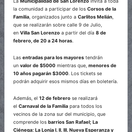
La
Municipalidad de San Lorenzo
invita a toda
la comunidad a participar de los
Corsos de la
Familia
, organizados junto a
Carlitos Melián
,
que se realizarán sobre calle 9 de Julio,
en
Villa San Lorenzo
a partir del día
8 de
febrero, de 20 a 24 horas
.
Las
entradas para los mayores
tendrán
un
valor de $5000
mientras que,
menores de
10 años pagarán $3000
. Los tickets se
podrán adquirir esos mismos días en boletería.
Además, el
12 de febrero
se realizará
el
Carnaval de la Familia
para todos los
vecinos de la zona sur del municipio, que
comprende los
barrios San Rafael; La
Ciénega; La Lonja I, II, III, Nueva Esperanza y