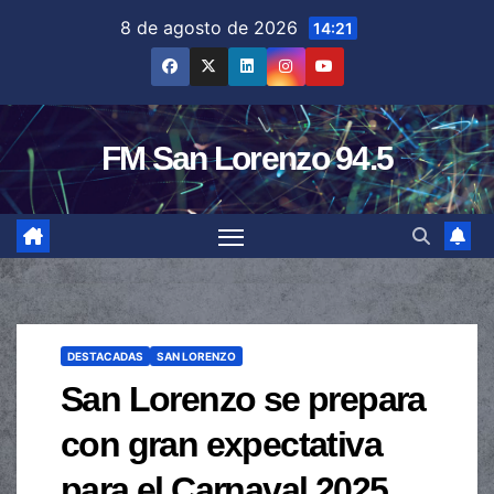
Saltar
8 de agosto de 2026
14:21
al
contenido
FM San Lorenzo 94.5
DESTACADAS
SAN LORENZO
San Lorenzo se prepara
con gran expectativa
para el Carnaval 2025