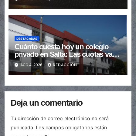
DESTACADAS
Cuánto cuesta hoy un colegio
privado en Salta: Las cuotas van
de $110.000 a más de $600.000
AGO 4, 2026
REDACCIÓN
Deja un comentario
Tu dirección de correo electrónico no será
publicada.
Los campos obligatorios están