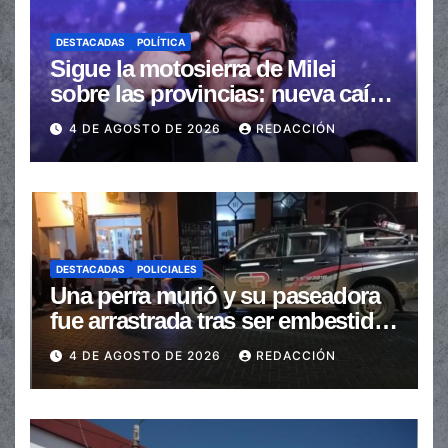
DESTACADAS
POLÍTICA
Sigue la motosierra de Milei
sobre las provincias: nueva caída
de las transferencias no
4 DE AGOSTO DE 2026
REDACCIÓN
automáticas
DESTACADAS
POLICIALES
Una perra murió y su paseadora
fue arrastrada tras ser embestidas
en la senda peatonal
4 DE AGOSTO DE 2026
REDACCIÓN