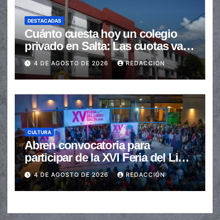
DESTACADAS
Cuánto cuesta hoy un colegio
privado en Salta: Las cuotas van
de $110.000 a más de $600.000
4 DE AGOSTO DE 2026
REDACCIÓN
CULTURA
Abren convocatoria para
participar de la XVI Feria del Libro
de Salta
4 DE AGOSTO DE 2026
REDACCIÓN