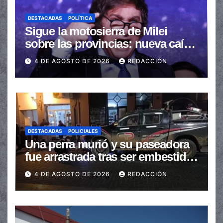
DESTACADAS
POLÍTICA
Sigue la motosierra de Milei
sobre las provincias: nueva caída
de las transferencias no
4 DE AGOSTO DE 2026
REDACCIÓN
automáticas
DESTACADAS
POLICIALES
Una perra murió y su paseadora
fue arrastrada tras ser embestidas
en la senda peatonal
4 DE AGOSTO DE 2026
REDACCIÓN