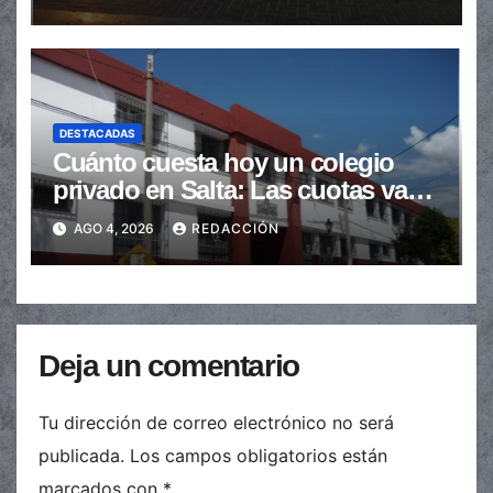
DESTACADAS
Cuánto cuesta hoy un colegio
privado en Salta: Las cuotas van
de $110.000 a más de $600.000
AGO 4, 2026
REDACCIÓN
Deja un comentario
Tu dirección de correo electrónico no será
publicada.
Los campos obligatorios están
marcados con
*