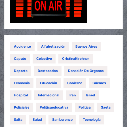
Accidente
Alfabetización
Buenos Aires
Caputo
Colectivo
CristinaKirchner
Deporte
Destacadas
Donación De Órganos
Economía
Educación
Gobierno
Güemes
Hospital
Internacional
Iran
Israel
Policiales
Politicaeducativa
Política
Saeta
Salta
Salud
San Lorenzo
Tecnología