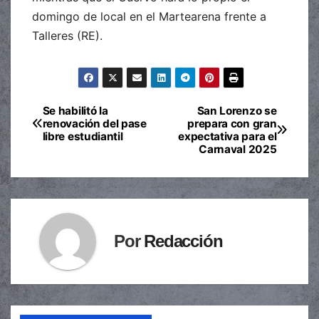
domingo de local en el Martearena frente a
Talleres (RE).
Se habilitó la
San Lorenzo se
Navegación
renovación del pase
prepara con gran
libre estudiantil
expectativa para el
de
Carnaval 2025
entradas
Por
Redacción