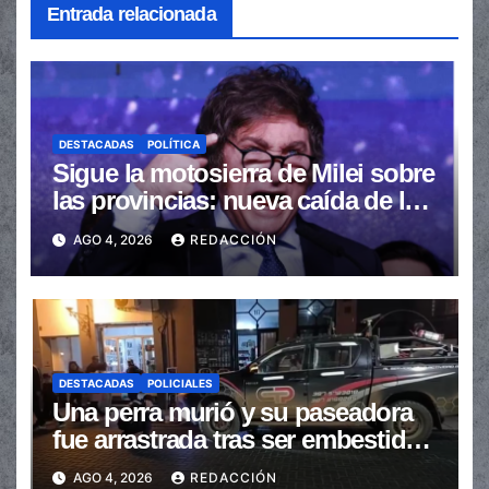
Entrada relacionada
DESTACADAS
POLÍTICA
Sigue la motosierra de Milei sobre
las provincias: nueva caída de las
transferencias no automáticas
AGO 4, 2026
REDACCIÓN
DESTACADAS
POLICIALES
Una perra murió y su paseadora
fue arrastrada tras ser embestidas
en la senda peatonal
AGO 4, 2026
REDACCIÓN