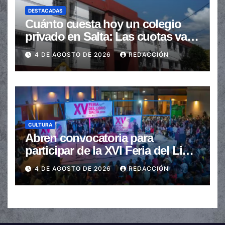
DESTACADAS
Cuánto cuesta hoy un colegio
privado en Salta: Las cuotas van
de $110.000 a más de $600.000
4 DE AGOSTO DE 2026
REDACCIÓN
CULTURA
Abren convocatoria para
participar de la XVI Feria del Libro
de Salta
4 DE AGOSTO DE 2026
REDACCIÓN