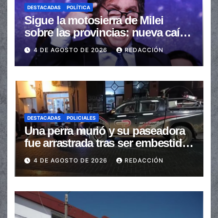
DESTACADAS
POLÍTICA
Sigue la motosierra de Milei
sobre las provincias: nueva caída
de las transferencias no
4 DE AGOSTO DE 2026
REDACCIÓN
automáticas
DESTACADAS
POLICIALES
Una perra murió y su paseadora
fue arrastrada tras ser embestidas
en la senda peatonal
4 DE AGOSTO DE 2026
REDACCIÓN