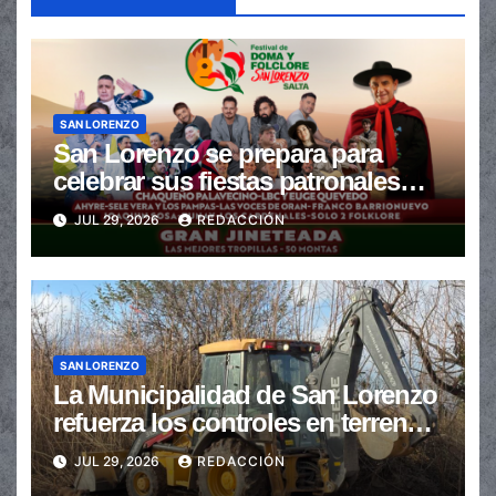
SAN LORENZO
San Lorenzo se prepara para
celebrar sus fiestas patronales
con un gran festival de Doma y
JUL 29, 2026
REDACCIÓN
Folclore
SAN LORENZO
La Municipalidad de San Lorenzo
refuerza los controles en terrenos
baldíos para prevenir incendios
JUL 29, 2026
REDACCIÓN