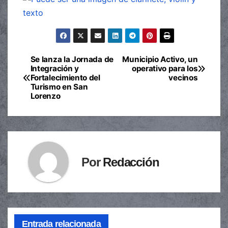
Se lanza la Jornada de
Municipio Activo, un
Navegación
Integración y
operativo para los
Fortalecimiento del
vecinos
de
Turismo en San
Lorenzo
entradas
Por
Redacción
Entrada relacionada