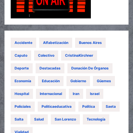
Accidente
Alfabetización
Buenos Aires
Caputo
Colectivo
CristinaKirchner
Deporte
Destacadas
Donación De Órganos
Economía
Educación
Gobierno
Güemes
Hospital
Internacional
Iran
Israel
Policiales
Politicaeducativa
Política
Saeta
Salta
Salud
San Lorenzo
Tecnología
Vialidad