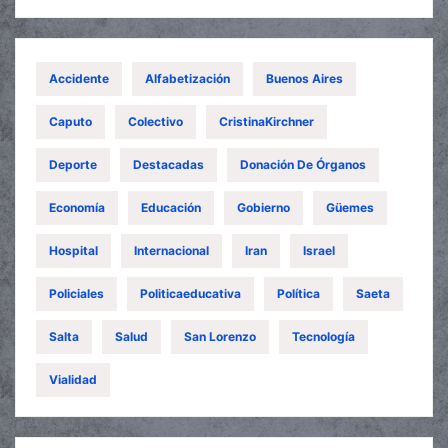
Accidente
Alfabetización
Buenos Aires
Caputo
Colectivo
CristinaKirchner
Deporte
Destacadas
Donación De Órganos
Economía
Educación
Gobierno
Güemes
Hospital
Internacional
Iran
Israel
Policiales
Politicaeducativa
Política
Saeta
Salta
Salud
San Lorenzo
Tecnología
Vialidad