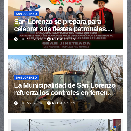
SAN LORENZO
San Lorenzo se prepara para
celebrar sus fiestas patronales
con un gran festival de Doma y
JUL 29, 2026
REDACCIÓN
Folclore
SAN LORENZO
La Municipalidad de San Lorenzo
refuerza los controles en terrenos
baldíos para prevenir incendios
JUL 29, 2026
REDACCIÓN