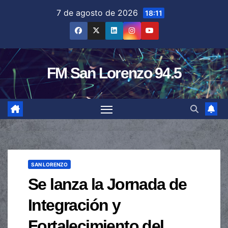
Saltar
7 de agosto de 2026
18:11
al
contenido
FM San Lorenzo 94.5
SAN LORENZO
Se lanza la Jornada de
Integración y
Fortalecimiento del