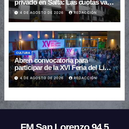
privado en Salta: Las cuotas van
de $110.000 a más de $600.000
4 DE AGOSTO DE 2026
REDACCIÓN
CULTURA
Abren convocatoria para
participar de la XVI Feria del Libro
de Salta
4 DE AGOSTO DE 2026
REDACCIÓN
FM San Lorenzo 94.5