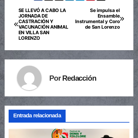
SE LLEVÓ A CABO LA
Se impulsa el
Navegación
JORNADA DE
Ensamble
CASTRACIÓN Y
Instrumental y Coro
de
VACUNACIÓN ANIMAL
de San Lorenzo
EN VILLA SAN
entradas
LORENZO
Por
Redacción
Entrada relacionada