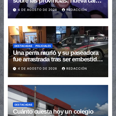
sobre las provincias: nueva caída
de las transferencias no
4 DE AGOSTO DE 2026
REDACCIÓN
automáticas
DESTACADAS
POLICIALES
Una perra murió y su paseadora
fue arrastrada tras ser embestidas
en la senda peatonal
4 DE AGOSTO DE 2026
REDACCIÓN
DESTACADAS
Cuánto cuesta hoy un colegio