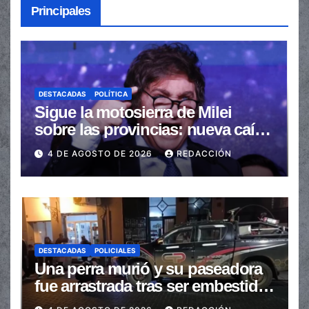
Principales
DESTACADAS
POLÍTICA
Sigue la motosierra de Milei
sobre las provincias: nueva caída
de las transferencias no
4 DE AGOSTO DE 2026
REDACCIÓN
automáticas
DESTACADAS
POLICIALES
Una perra murió y su paseadora
fue arrastrada tras ser embestidas
en la senda peatonal