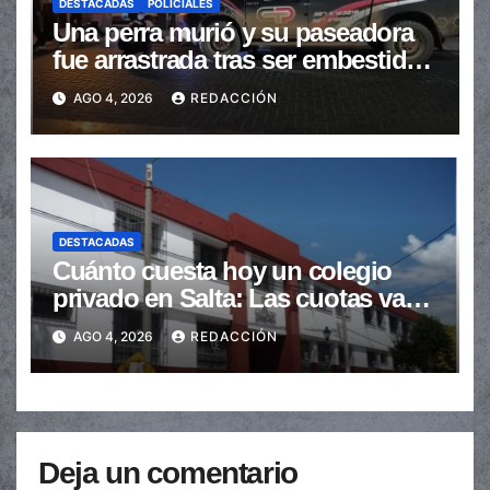
DESTACADAS
POLICIALES
Una perra murió y su paseadora
fue arrastrada tras ser embestidas
en la senda peatonal
AGO 4, 2026
REDACCIÓN
DESTACADAS
Cuánto cuesta hoy un colegio
privado en Salta: Las cuotas van
de $110.000 a más de $600.000
AGO 4, 2026
REDACCIÓN
Deja un comentario