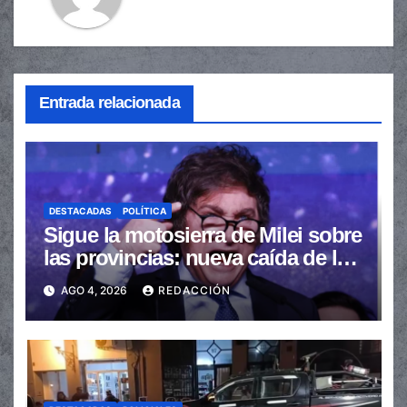
Entrada relacionada
DESTACADAS
POLÍTICA
Sigue la motosierra de Milei sobre
las provincias: nueva caída de las
transferencias no automáticas
AGO 4, 2026
REDACCIÓN