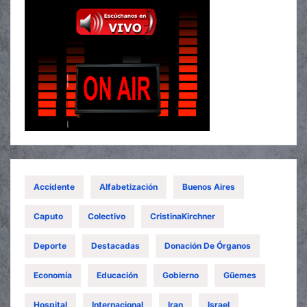
Accidente
Alfabetización
Buenos Aires
Caputo
Colectivo
CristinaKirchner
Deporte
Destacadas
Donación De Órganos
Economía
Educación
Gobierno
Güemes
Hospital
Internacional
Iran
Israel