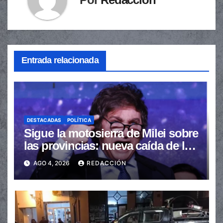
Entrada relacionada
DESTACADAS
POLÍTICA
Sigue la motosierra de Milei sobre
las provincias: nueva caída de las
transferencias no automáticas
AGO 4, 2026
REDACCIÓN