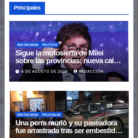
Principales
DESTACADAS
POLÍTICA
Sigue la motosierra de Milei
sobre las provincias: nueva caída
de las transferencias no
4 DE AGOSTO DE 2026
REDACCIÓN
automáticas
DESTACADAS
POLICIALES
Una perra murió y su paseadora
fue arrastrada tras ser embestidas