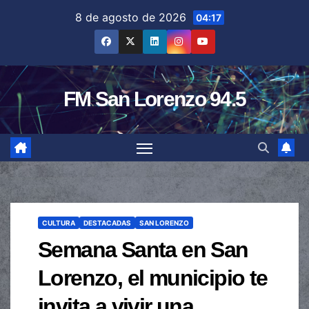
Saltar
8 de agosto de 2026
04:17
al
contenido
FM San Lorenzo 94.5
CULTURA
DESTACADAS
SAN LORENZO
Semana Santa en San
Lorenzo, el municipio te
invita a vivir una