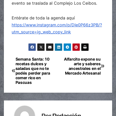
evento se traslada al Complejo Los Ceibos.
Entérate de toda la agenda aquí
https://www.instagram.com/p/DIe0P66z3PB/?
utm_source=ig_web_copy_link
Semana Santa: 10
Alfarcito expone su
Navegación
recetas dulces y
arte y saberes
saladas que no te
ancestrales en el
de
podés perder para
Mercado Artesanal
comer rico en
entradas
Pascuas
Por
Redacción