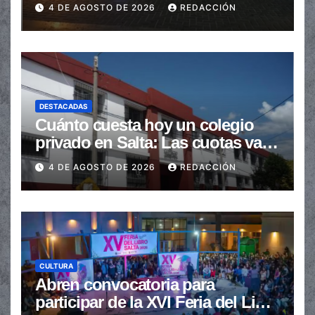
en la senda peatonal
4 DE AGOSTO DE 2026
REDACCIÓN
DESTACADAS
Cuánto cuesta hoy un colegio
privado en Salta: Las cuotas van
de $110.000 a más de $600.000
4 DE AGOSTO DE 2026
REDACCIÓN
CULTURA
Abren convocatoria para
participar de la XVI Feria del Libro