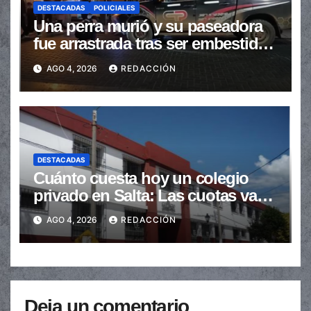
DESTACADAS
POLICIALES
Una perra murió y su paseadora
fue arrastrada tras ser embestidas
en la senda peatonal
AGO 4, 2026
REDACCIÓN
DESTACADAS
Cuánto cuesta hoy un colegio
privado en Salta: Las cuotas van
de $110.000 a más de $600.000
AGO 4, 2026
REDACCIÓN
Deja un comentario