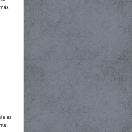
 más
ula es
nte.