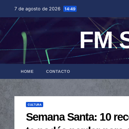
Saltar
7 de agosto de 2026
14:49
al
contenido
FM S
HOME
CONTACTO
CULTURA
Semana Santa: 10 rec