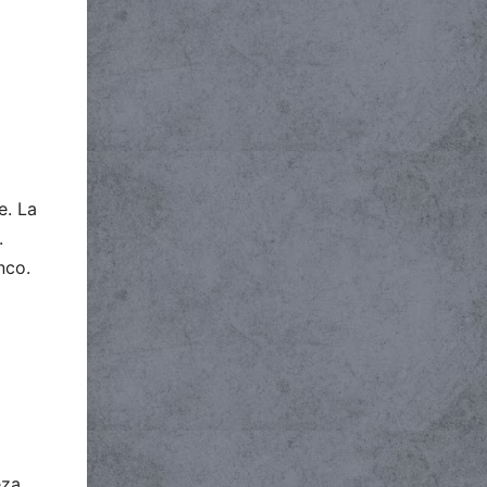
e. La
.
nco.
eza