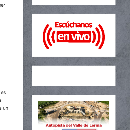
ser
 es
a
s un