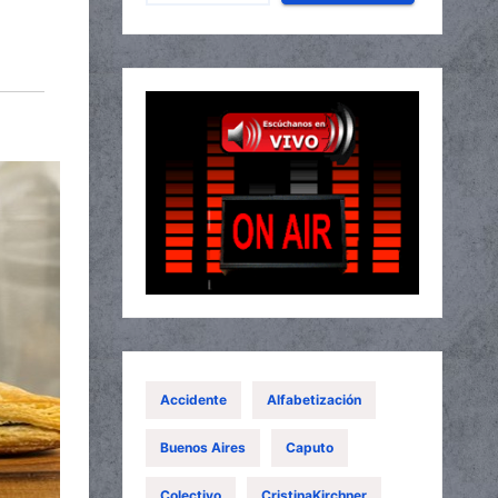
Accidente
Alfabetización
Buenos Aires
Caputo
Colectivo
CristinaKirchner