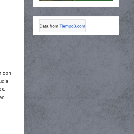
Data from
Tiempo3.com
n con
ucial
os.
 en