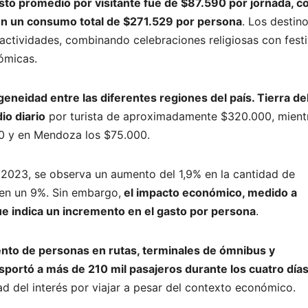
sto promedio por visitante fue de $87.590 por jornada, c
ó en un consumo total de $271.529 por persona
. Los destin
ctividades, combinando celebraciones religiosas con festi
nómicas.
eneidad entre las diferentes regiones del país. Tierra de
o diario
por turista de aproximadamente $320.000, mient
0 y en Mendoza los $75.000.
 2023, se observa un aumento del 1,9% en la cantidad de
 en un 9%. Sin embargo,
el impacto económico, medido a
ue indica un incremento en el gasto por persona
.
nto de personas en rutas, terminales de ómnibus y
sportó a más de 210 mil pasajeros durante los cuatro día
ad del interés por viajar a pesar del contexto económico.