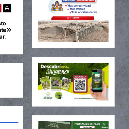
cto
nte
ar.