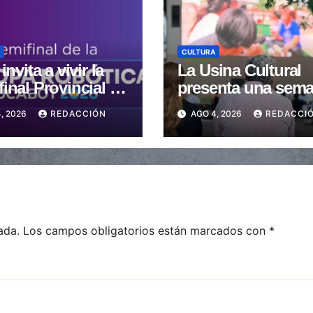
CULTURA
invita a vivir la
La Usina Cultural
inal Provincial de
presenta una sem
opa Robótica
con cine, formació
, 2026
REDACCIÓN
AGO 4, 2026
REDACCI
ntina 2026
actividades para t
la comunidad
ada.
Los campos obligatorios están marcados con
*