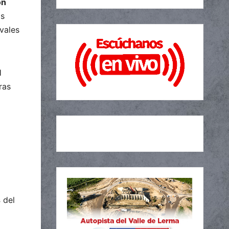
on
os
vales
l
ras
s
del