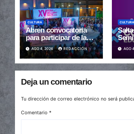
CULTURA
CULTURA
Abren convocatoria
Salta 
para participar de la
Semif
XVI Feria del Libro de
la C
AGO 4, 2026
REDACCIÓN
AGO 4
Salta
Arge
Deja un comentario
Tu dirección de correo electrónico no será public
Comentario
*