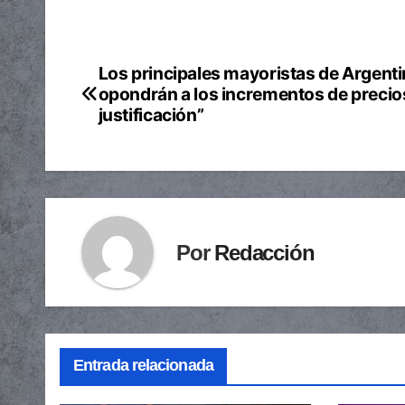
Los principales mayoristas de Argenti
Navegación
opondrán a los incrementos de precios
de
justificación”
entradas
Por
Redacción
Entrada relacionada