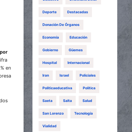
Deporte
Destacadas
Donación De Órganos
Economía
Educación
Gobierno
Güemes
 por
ifra
Hospital
Internacional
6% en
presa
Iran
Israel
Policiales
Politicaeducativa
Política
ados
Saeta
Salta
Salud
San Lorenzo
Tecnología
Vialidad