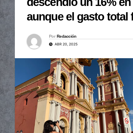
descendió un 16% en
aunque el gasto total
Por
Redacción
ABR 20, 2025