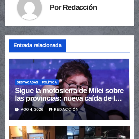
Por
Redacción
Entrada relacionada
DESTACADAS
POLÍTICA
Sigue la motosierra de Milei sobre
las provincias: nueva caída de las
transferencias no automáticas
AGO 4, 2026
REDACCIÓN