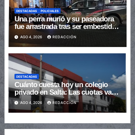
DESTACADAS
POLICIALES
Una perra murió y su paseadora
fue arrastrada tras ser embestidas
en la senda peatonal
AGO 4, 2026
REDACCIÓN
DESTACADAS
Cuánto cuesta hoy un colegio
privado en Salta: Las cuotas van
de $110.000 a más de $600.000
AGO 4, 2026
REDACCIÓN