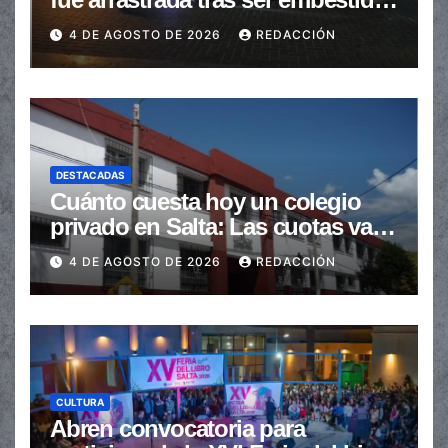
en la senda peatonal
4 DE AGOSTO DE 2026
REDACCIÓN
DESTACADAS
Cuánto cuesta hoy un colegio
privado en Salta: Las cuotas van
de $110.000 a más de $600.000
4 DE AGOSTO DE 2026
REDACCIÓN
CULTURA
Abren convocatoria para