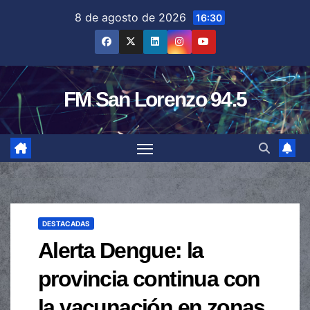
Saltar
8 de agosto de 2026
16:30
al
contenido
FM San Lorenzo 94.5
DESTACADAS
Alerta Dengue: la
provincia continua con
la vacunación en zonas