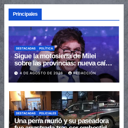
Principales
DESTACADAS
POLÍTICA
Sigue la motosierra de Milei
sobre las provincias: nueva caída
de las transferencias no
4 DE AGOSTO DE 2026
REDACCIÓN
automáticas
DESTACADAS
POLICIALES
Una perra murió y su paseadora
fue arrastrada tras ser embestidas